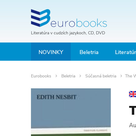
Literatúra v cudzích jazykoch, CD, DVD
NOVINKY
Beletria
Literatú
Eurobooks
Beletria
Súčasná beletria
The 
Au