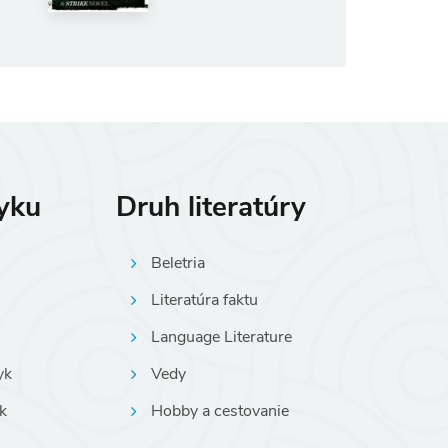
zyku
Druh literatúry
Beletria
Literatúra faktu
Language Literature
yk
Vedy
k
Hobby a cestovanie