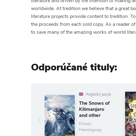
literature and driven by the intention of making a
worldwide. At tredition we believe that a great b
literature projects provide content to tredition. 
the proceeds from each sold copy. As a reader
to save many of the amazing works of world liter
Odporúčané tituly:
Anglický jazyk
Anglický j
The Snows of
The Silenc
Kilimanjaro
the Girls
and other
Pat Barker
Stories
Ernest
11.87 €
13
Hemingway
(ušetríte 10%)