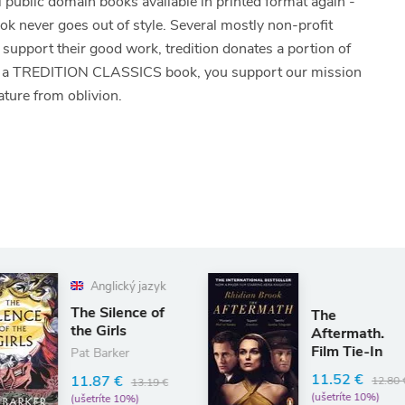
ll public domain books available in printed format again -
ook never goes out of style. Several mostly non-profit
To support their good work, tredition donates a portion of
 of a TREDITION CLASSICS book, you support our mission
ature from oblivion.
azyk
e of
The
Aftermath.
Film Tie-In
11.52 €
12.80 €
.19 €
(ušetríte 10%)