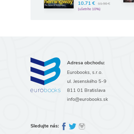
10.71 €
11.90 €
(ušetríte 10%)
Adresa obchodu:
Eurobooks, s.r.o.
ul. Jesenského 5-9
811 01 Bratislava
info@eurobooks.sk
Sledujte nás: