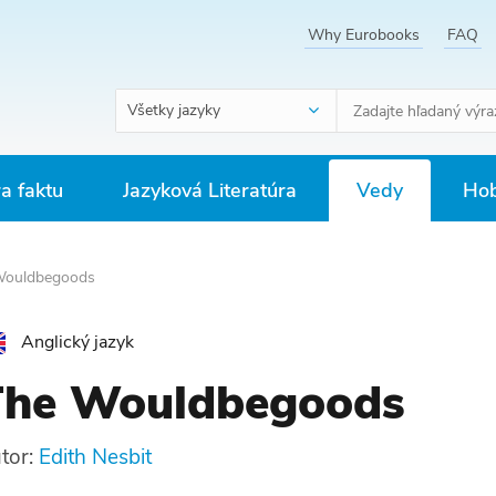
Why Eurobooks
FAQ
Všetky jazyky
ra faktu
Jazyková Literatúra
Vedy
Hob
Wouldbegoods
Anglický jazyk
The Wouldbegoods
tor:
Edith Nesbit