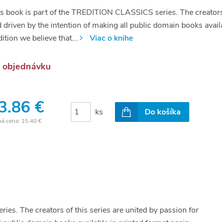
s book is part of the TREDITION CLASSICS series. The creators of
 driven by the intention of making all public domain books avail
dition we believe that...
Viac o knihe
 objednávku
3.86 €
ks
Do košíka
ná cena:
15.40 €
es. The creators of this series are united by passion for