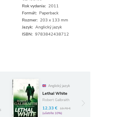
Rok vydania:
2011
Formát:
Paperback
Rozmer:
203 x 133 mm
Jazyk:
Anglický jazyk
ISBN:
9783842438712
Anglický jazyk
The Pillars of
Lethal White
the Earth
Robert Galbraith
13.19 €
14.65 €
12.33 €
13.70 €
(ušetríte 10%)
(ušetríte 10%)