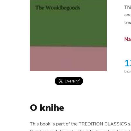
Thi
and
tre
Na
1
bež
O knihe
This book is part of the TREDITION CLASSICS seri