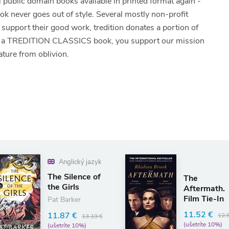
ll public domain books available in printed format again -
ook never goes out of style. Several mostly non-profit
To support their good work, tredition donates a portion of
 of a TREDITION CLASSICS book, you support our mission
ature from oblivion.
glický jazyk
Silence of
The
irls
Aftermath.
Film Tie-In
arker
11.52 €
7 €
12.80 €
13.19 €
(ušetríte 10%)
íte 10%)