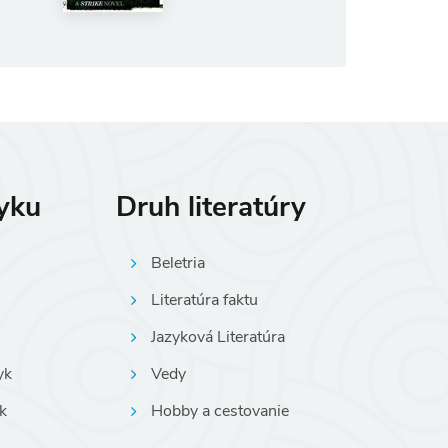
zyku
Druh literatúry
Beletria
Literatúra faktu
Jazyková Literatúra
yk
Vedy
k
Hobby a cestovanie