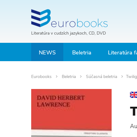
Literatúra v cudzích jazykoch, CD, DVD
NEWS
Beletria
Literatúra f
Eurobooks
Beletria
Súčasná beletria
Twilig
T
Au