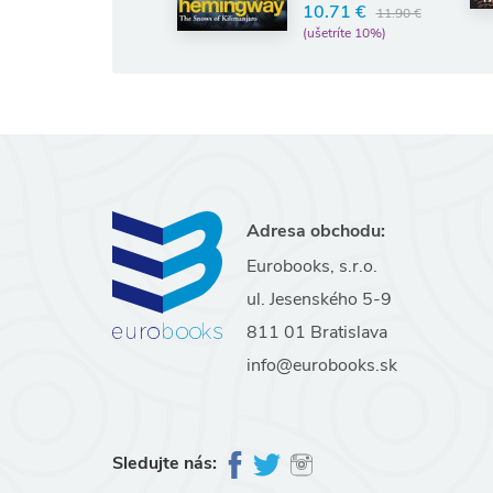
10.71 €
11.90 €
(ušetríte 10%)
Adresa obchodu:
Eurobooks, s.r.o.
ul. Jesenského 5-9
811 01 Bratislava
info@eurobooks.sk
Sledujte nás: