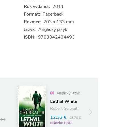
Rok vydania:
2011
Formát:
Paperback
Rozmer:
203 x 133 mm
Jazyk:
Anglický jazyk
ISBN:
9783842434493
Anglický jazyk
The Pillars of
Lethal White
the Earth
Robert Galbraith
13.19 €
14.65 €
12.33 €
13.70 €
(ušetríte 10%)
(ušetríte 10%)