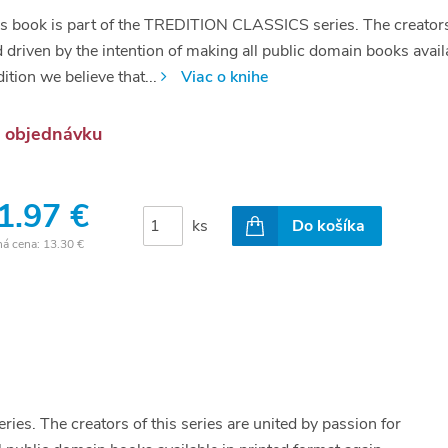
s book is part of the TREDITION CLASSICS series. The creators of
 driven by the intention of making all public domain books avail
dition we believe that...
Viac o knihe
 objednávku
1.97 €
ks
Do košíka
ná cena:
13.30 €
es. The creators of this series are united by passion for