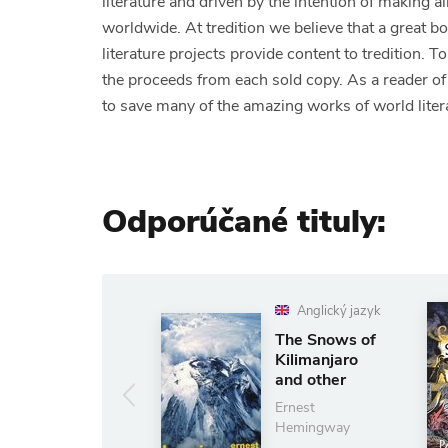
literature and driven by the intention of making a
worldwide. At tredition we believe that a great b
literature projects provide content to tredition. 
the proceeds from each sold copy. As a reader
to save many of the amazing works of world liter
Odporúčané tituly:
Anglický jazyk
An
The Snows of
The 
Kilimanjaro
the G
and other
Pat B
Stories
Ernest
11.8
Hemingway
(ušetr