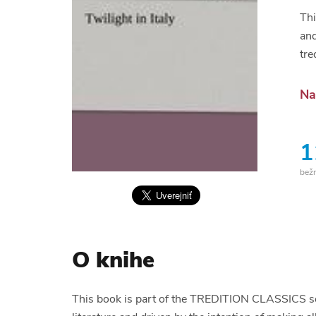
Thi
and
tre
Na
1
bež
O knihe
This book is part of the TREDITION CLASSICS seri