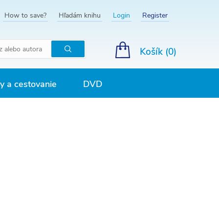
How to save?
Hľadám knihu
Login
Register
Košík (
0
)
Hľadať
 a cestovanie
DVD