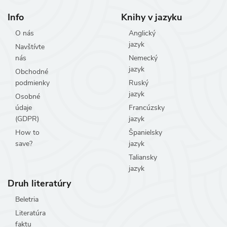
Info
Knihy v jazyku
O nás
Anglický
jazyk
Navštívte
nás
Nemecký
jazyk
Obchodné
podmienky
Ruský
jazyk
Osobné
údaje
Francúzsky
(GDPR)
jazyk
How to
Španielsky
save?
jazyk
Taliansky
jazyk
Druh literatúry
Beletria
Literatúra
faktu