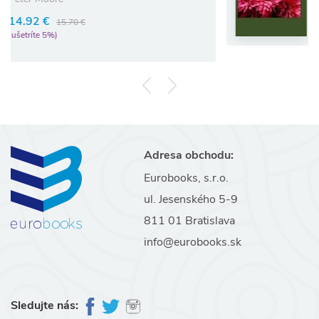
20.62 €
21.70 €
(ušetríte 5%)
€
Adresa obchodu:
Eurobooks, s.r.o.
ul. Jesenského 5-9
811 01 Bratislava
info@eurobooks.sk
Sledujte nás: