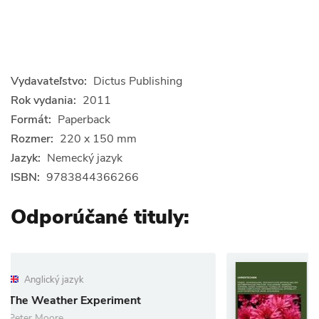
Vydavateľstvo:
Dictus Publishing
Rok vydania:
2011
Formát:
Paperback
Rozmer:
220 x 150 mm
Jazyk:
Nemecký jazyk
ISBN:
9783844366266
Odporúčané tituly:
Nemecký jazyk
Experiment
Uhrentechnik