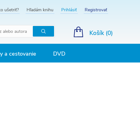
o ušetriť?
Hľadám knihu
Prihlásiť
Registrovať
Košík (
0
)
Hľadať
 a cestovanie
DVD