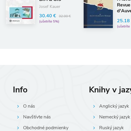
Revue
Josef Kauer
d'Auvergne
30.40 €
1896, Vol. 
32.00 €
25.18 €
26.
(ušetríte 5%)
(Classic Re
(ušetríte 5%)
Info
Knihy v ja
O nás
Anglický jazyk
Navštívte nás
Nemecký jazyk
Obchodné podmienky
Ruský jazyk