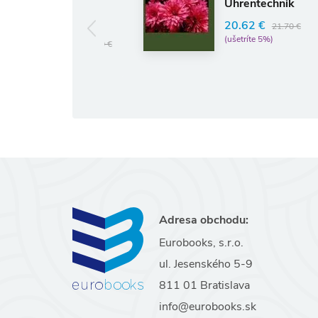
Experiment
Uhrentechnik
Peter Moore
20.62 €
21.70 €
(ušetríte 5%)
14.92 €
15.70 €
(ušetríte 5%)
Adresa obchodu:
Eurobooks, s.r.o.
ul. Jesenského 5-9
811 01 Bratislava
info@eurobooks.sk