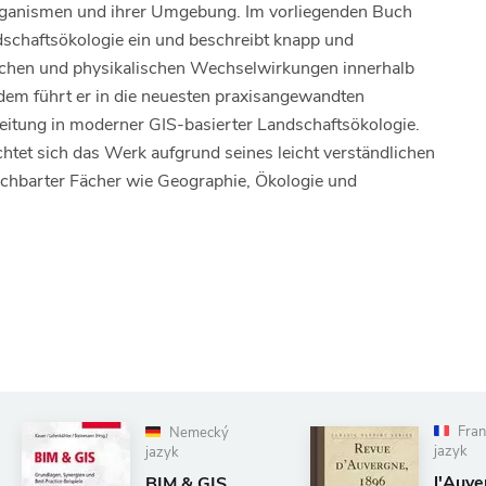
ganismen und ihrer Umgebung. Im vorliegenden Buch
dschaftsökologie ein und beschreibt knapp und
ischen und physikalischen Wechselwirkungen innerhalb
em führt er in die neuesten praxisangewandten
eitung in moderner GIS-basierter Landschaftsökologie.
chtet sich das Werk aufgrund seines leicht verständlichen
chbarter Fächer wie Geographie, Ökologie und
Francúzsk
Nemecký
jazyk
jazyk
l'Auvergne,
BIM & GIS