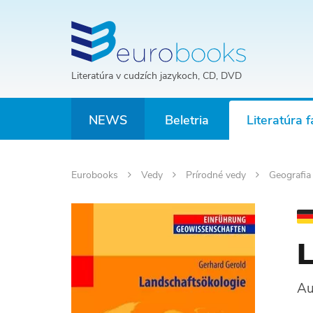
Literatúra v cudzích jazykoch, CD, DVD
NEWS
Beletria
Literatúra f
Eurobooks
Vedy
Prírodné vedy
Geografi
L
Au