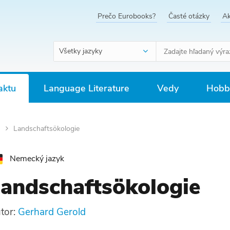
Prečo Eurobooks?
Časté otázky
Ak
Všetky jazyky
aktu
Language Literature
Vedy
Hobby
a
Landschaftsökologie
Nemecký jazyk
andschaftsökologie
tor:
Gerhard Gerold