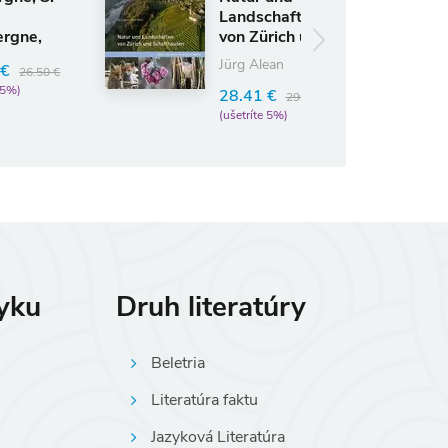
Landschaften
,
von Zürich und
13
Schaffhausen
Jürg Alean
50 €
pr
28.41 €
29.90 €
(ušetríte 5%)
zyku
Druh literatúry
Beletria
Literatúra faktu
Jazyková Literatúra