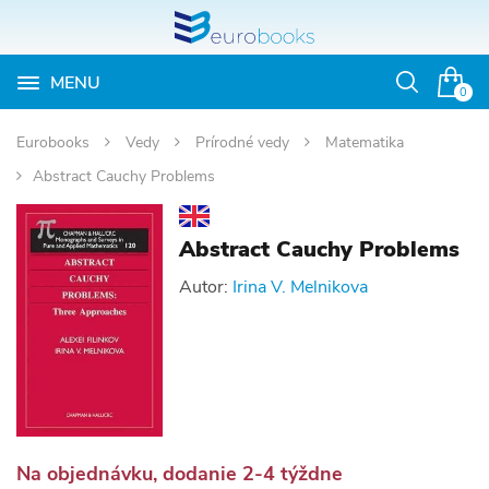
MENU
Otvoriť
0
vyhľadávan
Eurobooks
Vedy
Prírodné vedy
Matematika
Abstract Cauchy Problems
Abstract Cauchy Problems
Autor:
Irina V. Melnikova
Na objednávku, dodanie 2-4 týždne