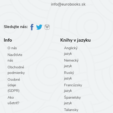
info@eurobooks.sk
Sledujte nás:
Info
Knihy v jazyku
O nás
Anglický
jazyk
Navštívte
nás
Nemecký
jazyk
Obchodné
podmienky
Ruský
jazyk
Osobné
údaje
Francúzsky
(GDPR)
jazyk
Ako
Španielsky
ušetriť?
jazyk
Taliansky