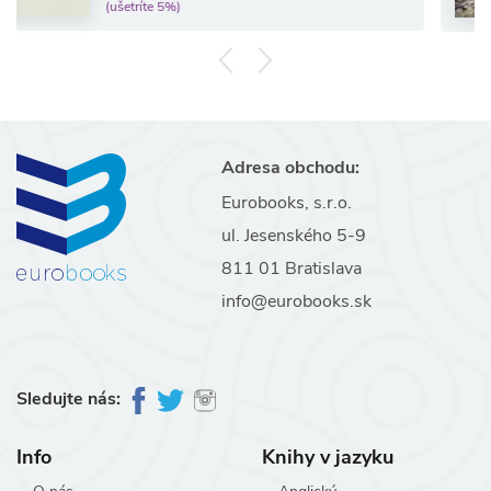
šetríte 5%)
(ušet
Adresa obchodu:
Eurobooks, s.r.o.
ul. Jesenského 5-9
811 01 Bratislava
info@eurobooks.sk
Sledujte nás:
Info
Knihy v jazyku