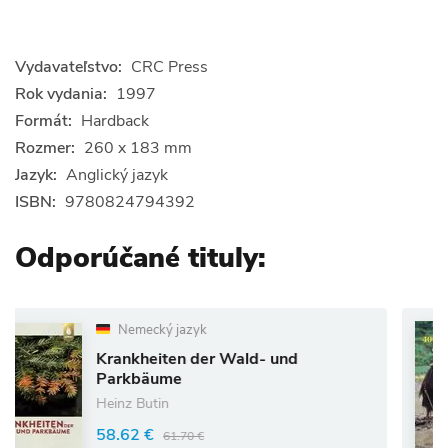
Vydavateľstvo:
CRC Press
Rok vydania:
1997
Formát:
Hardback
Rozmer:
260 x 183 mm
Jazyk:
Anglický jazyk
ISBN:
9780824794392
Odporúčané tituly:
Nemecký jazyk
N
rankheiten der Wald- und
400
arkbäume
und
einz Butin
F. H
8.62 €
17.
61.70 €