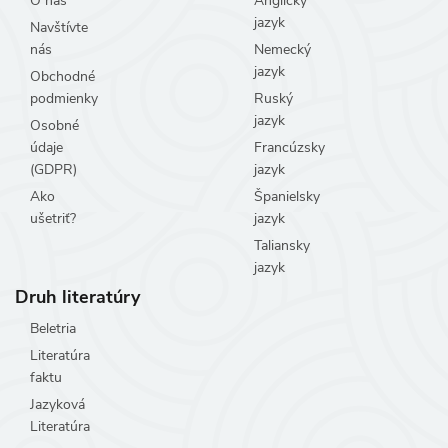
O nás
Anglický
jazyk
Navštívte
nás
Nemecký
jazyk
Obchodné
podmienky
Ruský
jazyk
Osobné
údaje
Francúzsky
(GDPR)
jazyk
Ako
Španielsky
ušetriť?
jazyk
Taliansky
jazyk
Druh literatúry
Beletria
Literatúra
faktu
Jazyková
Literatúra