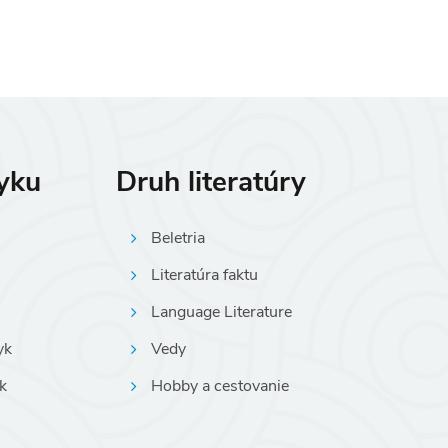
zyku
Druh literatúry
Beletria
Literatúra faktu
Language Literature
yk
Vedy
k
Hobby a cestovanie