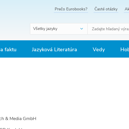
Prečo Eurobooks?
Časté otázky
Ak
Všetky jazyky
ra faktu
Jazyková Literatúra
Vedy
Hob
ch & Media GmbH