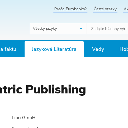
Prečo Eurobooks?
Časté otázky
Ak
Všetky jazyky
ra faktu
Jazyková Literatúra
Vedy
Hob
tric Publishing
Libri GmbH