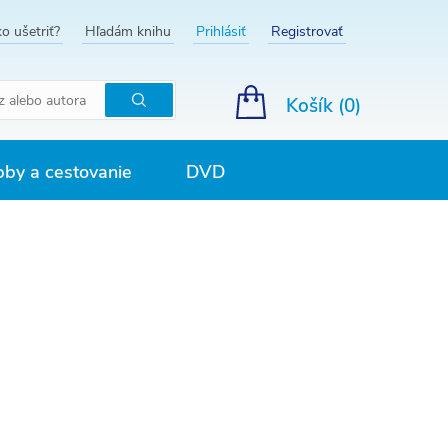
o ušetriť?
Hľadám knihu
Prihlásiť
Registrovať
Košík (
0
)
Hľadať
by a cestovanie
DVD