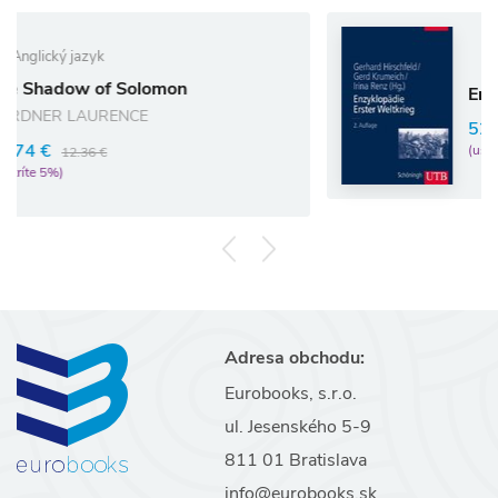
 Solomon
Enzyklopädie Erst
ENCE
52.25 €
55.00 €
(ušetríte 5%)
Adresa obchodu:
Eurobooks, s.r.o.
ul. Jesenského 5-9
811 01 Bratislava
info@eurobooks.sk