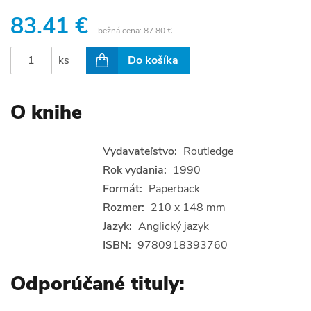
83.41 €
bežná cena:
87.80 €
ks
Do košíka
O knihe
Vydavateľstvo:
Routledge
Rok vydania:
1990
Formát:
Paperback
Rozmer:
210 x 148 mm
Jazyk:
Anglický jazyk
ISBN:
9780918393760
Odporúčané tituly: