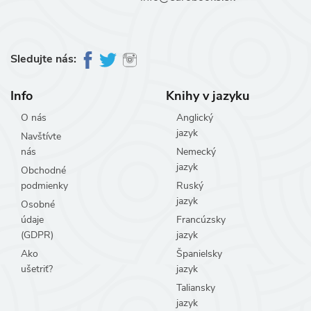
Sledujte nás:
Info
Knihy v jazyku
O nás
Anglický
jazyk
Navštívte
nás
Nemecký
jazyk
Obchodné
podmienky
Ruský
jazyk
Osobné
údaje
Francúzsky
(GDPR)
jazyk
Ako
Španielsky
ušetriť?
jazyk
Taliansky
jazyk