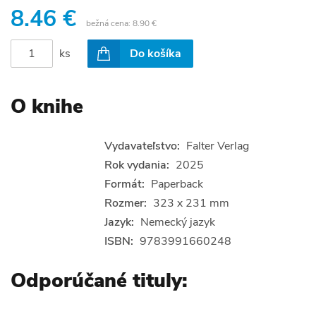
8.46 €
bežná cena:
8.90 €
ks
Do košíka
O knihe
Vydavateľstvo:
Falter Verlag
Rok vydania:
2025
Formát:
Paperback
Rozmer:
323 x 231 mm
Jazyk:
Nemecký jazyk
ISBN:
9783991660248
Odporúčané tituly: