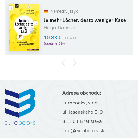
Nemecký jazyk
Je mehr Löcher, desto weniger Käse
Holger Dambeck
10.83 €
11.40 €
(ušetríte 5%)
Adresa obchodu:
Eurobooks, s.r.o.
ul. Jesenského 5-9
811 01 Bratislava
info@eurobooks.sk