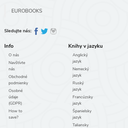
EUROBOOKS
Sledujte nás:
Info
Knihy v jazyku
O nás
Anglický
jazyk
Navštívte
nás
Nemecký
jazyk
Obchodné
podmienky
Ruský
jazyk
Osobné
údaje
Francúzsky
(GDPR)
jazyk
How to
Španielsky
save?
jazyk
Taliansky