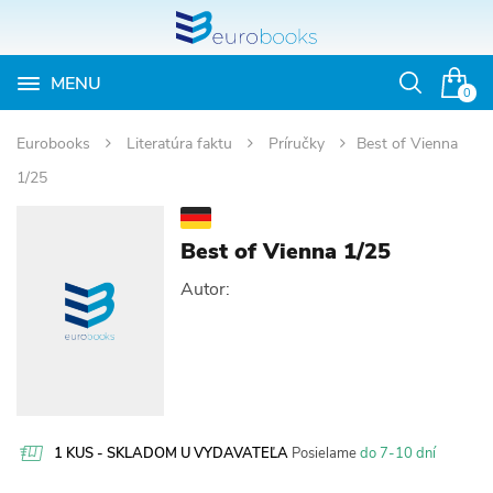
MENU
Otvoriť
0
vyhľadávan
Eurobooks
Literatúra faktu
Príručky
Best of Vienna
1/25
Best of Vienna 1/25
Autor:
1 KUS - SKLADOM U VYDAVATEĽA
Posielame
do 7-10 dní