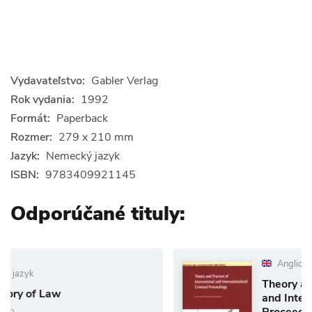
Vydavateľstvo:
Gabler Verlag
Rok vydania:
1992
Formát:
Paperback
Rozmer:
279 x 210 mm
Jazyk:
Nemecký jazyk
ISBN:
9783409921145
Odporúčané tituly:
Anglický jazyk
Theory and Practice of In
and Internationalized Cri
Proceedings