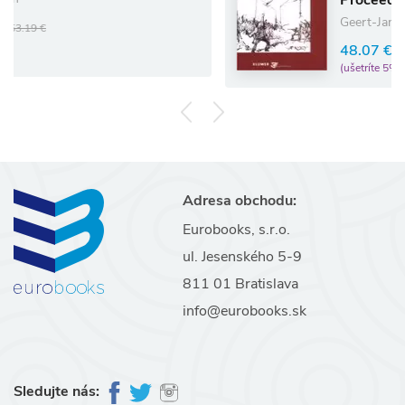
Geert-Jan Knoops
48.07 €
50.60 €
(ušetríte 5%)
Adresa obchodu:
Eurobooks, s.r.o.
ul. Jesenského 5-9
811 01 Bratislava
info@eurobooks.sk
Sledujte nás: