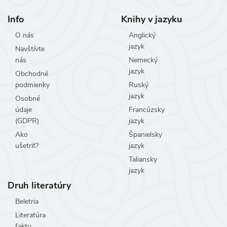
Info
Knihy v jazyku
O nás
Anglický
jazyk
Navštívte
nás
Nemecký
jazyk
Obchodné
podmienky
Ruský
jazyk
Osobné
údaje
Francúzsky
(GDPR)
jazyk
Ako
Španielsky
ušetriť?
jazyk
Taliansky
jazyk
Druh literatúry
Beletria
Literatúra
faktu