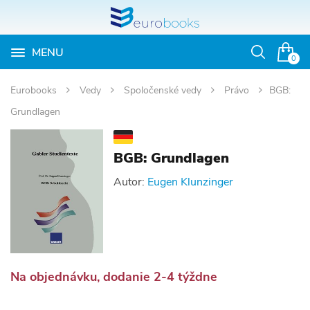
MENU
Otvoriť
0
vyhľadávan
Eurobooks
Vedy
Spoločenské vedy
Právo
BGB:
Grundlagen
BGB: Grundlagen
Autor:
Eugen Klunzinger
Na objednávku, dodanie 2-4 týždne