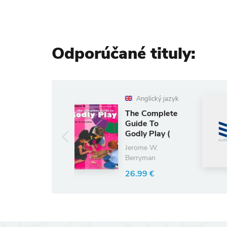
Odporúčané tituly:
Anglický jazyk
Anglický ja
The Complete
Berlitz Arab
Guide To
Vocabulary
Godly Play (
Study Card
volume 6)
Berlitz Guides
Jerome W.
Berryman
14.65 €
26.99 €