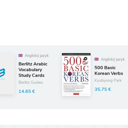
zyk
Anglický jazyk
ic
500 Basic
Korean Verbs
s
Kyubyong Park
35.75 €