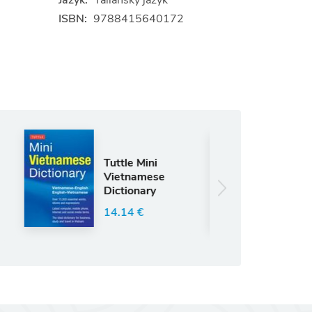
Jazyk:
Taliansky jazyk
ISBN:
9788415640172
Anglický jazyk
Discover
Tuttle Mini
Science
Vietnamese
Rôzni autori
Dictionary
(editori)
14.14 €
10.18 €