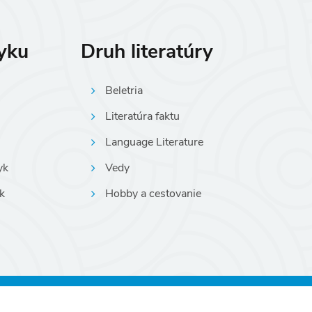
zyku
Druh literatúry
Beletria
Literatúra faktu
Language Literature
yk
Vedy
k
Hobby a cestovanie