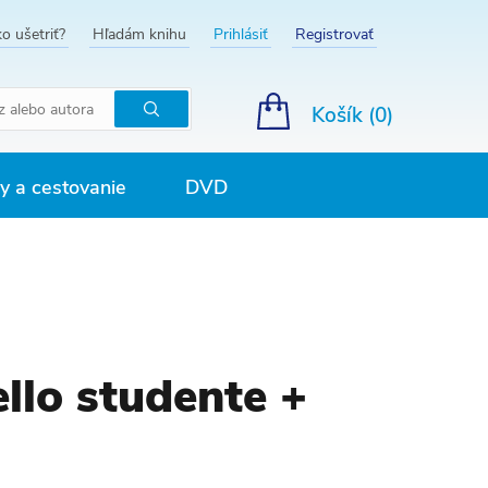
o ušetriť?
Hľadám knihu
Prihlásiť
Registrovať
Košík (
0
)
Hľadať
 a cestovanie
DVD
ello studente +