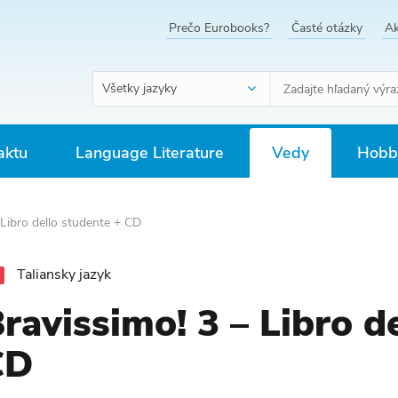
Prečo Eurobooks?
Časté otázky
Ak
Všetky jazyky
aktu
Language Literature
Vedy
Hobby
 Libro dello studente + CD
Taliansky jazyk
ravissimo! 3 – Libro d
CD