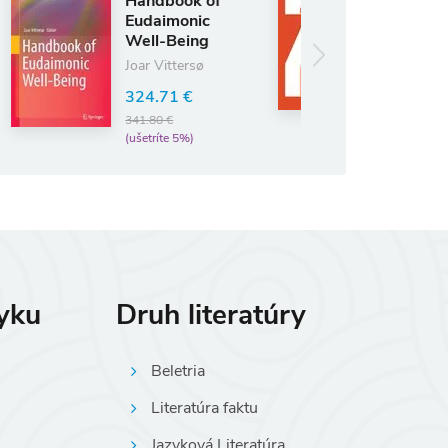
book of
70 - DER
imonic
SPIEGEL
-Being
1947-2017
ittersø
36.58 €
38.50 €
71 €
(ušetríte 5%)
 €
te 5%)
zyku
Druh literatúry
Beletria
Literatúra faktu
Jazyková Literatúra