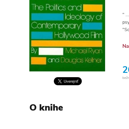
" .
psy
"So
Na
2
bež
O knihe