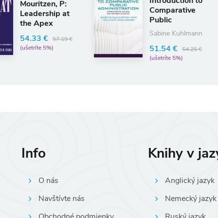
Introduction to
Hand
Comparative
Euda
Public
Well
Administrat
Joar V
Sabine Kuhlmann
324.
51.54 €
54.25 €
(ušetríte 5%)
341.80
(ušetrí
Info
Knihy v ja
O nás
Anglický jazyk
Navštívte nás
Nemecký jazyk
Obchodné podmienky
Ruský jazyk