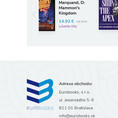
Mouritzen, P:
Marquand, D:
Leadership at
Mammon's
the Apex
Kingdom
54.33 €
14.92 €
57.19 €
15.70 €
(ušetríte 5%)
(ušetríte 5%)
Adresa obchodu:
Eurobooks, s.r.o.
ul. Jesenského 5-9
811 01 Bratislava
info@eurobooks.sk