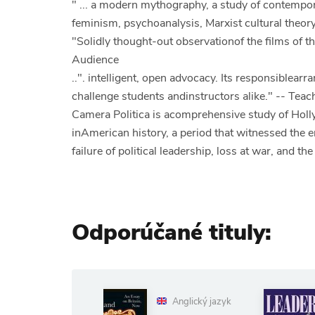
" ... a modern mythography, a study of contempo
feminism, psychoanalysis, Marxist cultural theory
"Solidly thought-out observationof the films of 
Audience
..". intelligent, open advocacy. Its responsiblearr
challenge students andinstructors alike." -- Tea
Camera Politica is acomprehensive study of Hol
inAmerican history, a period that witnessed the 
failure of political leadership, loss at war, and the
Odporúčané tituly:
Anglický jazyk
Anglický jazyk