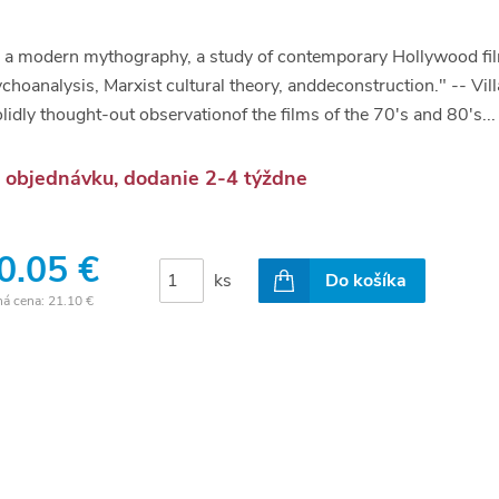
.. a modern mythography, a study of contemporary Hollywood fi
choanalysis, Marxist cultural theory, anddeconstruction." -- Vil
lidly thought-out observationof the films of the 70's and 80's..
 objednávku, dodanie 2-4 týždne
0.05 €
ks
Do košíka
ná cena:
21.10 €