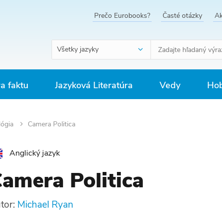
Prečo Eurobooks?
Časté otázky
Ak
Všetky jazyky
ra faktu
Jazyková Literatúra
Vedy
Hob
lógia
Camera Politica
Anglický jazyk
amera Politica
tor:
Michael Ryan