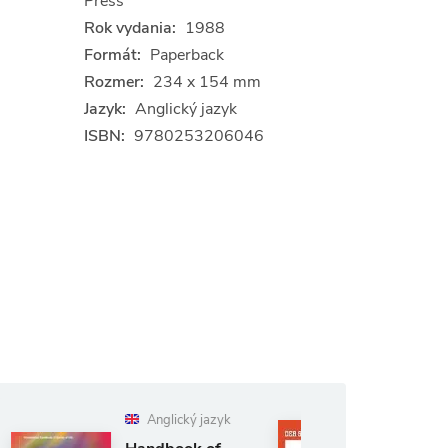
Press
Rok vydania:
1988
Formát:
Paperback
Rozmer:
234 x 154 mm
Jazyk:
Anglický jazyk
ISBN:
9780253206046
lický jazyk
Nemecký
jazyk