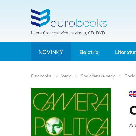
Literatúra v cudzích jazykoch, CD, DVD
NOVINKY
Beletria
Literatú
Eurobooks
Vedy
Spoločenské vedy
Socio
C
Au