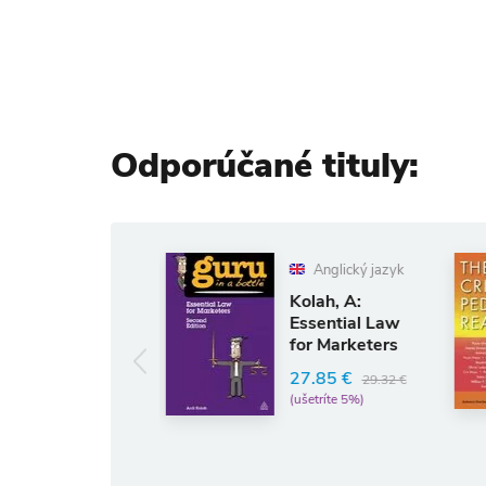
Odporúčané tituly:
Anglick
Anglický jazyk
Darder, 
Kolah, A:
Critical
Essential Law
Pedago
for Marketers
Reader
42.49 €
27.85 €
29.32 €
(ušetríte 5%
(ušetríte 5%)