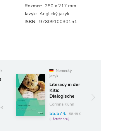
Rozmer:
280 x 217 mm
Jazyk:
Anglický jazyk
ISBN:
9780910030151
Nemecký
jazyk
Sprache
Literacy in der
erleben und
Kita:
lernen mit
Dialogische
Kinder- und
26.44 €
Bilderbuchbetrachtungen
27.83 €
Jugendliteratur
Corinna Kühn
(ušetríte 5%)
und deren
II
55.57 €
Bedeutsamkeit
58.49 €
für den
(ušetríte 5%)
Schriftspracherwerb