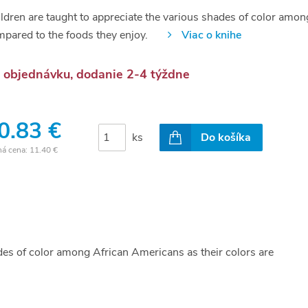
ldren are taught to appreciate the various shades of color amon
pared to the foods they enjoy.
Viac o knihe
 objednávku, dodanie 2-4 týždne
0.83 €
ks
Do košíka
ná cena:
11.40 €
ades of color among African Americans as their colors are