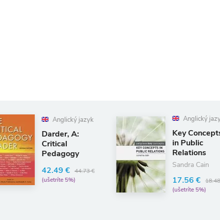
Anglický jazyk
ý jazyk
Key Concepts
A:
in Public
Relations
gy
Sandra Cain
44.73 €
17.56 €
)
18.48 €
(ušetríte 5%)