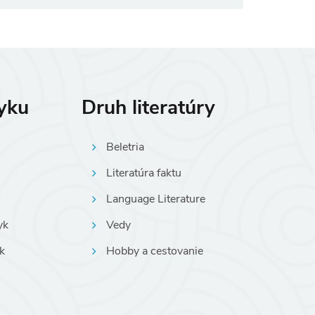
zyku
Druh literatúry
Beletria
Literatúra faktu
Language Literature
yk
Vedy
k
Hobby a cestovanie