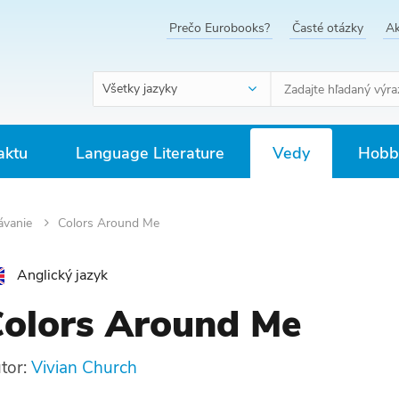
Prečo Eurobooks?
Časté otázky
Ak
Všetky jazyky
aktu
Language Literature
Vedy
Hobby
ávanie
Colors Around Me
Anglický jazyk
olors Around Me
tor:
Vivian Church