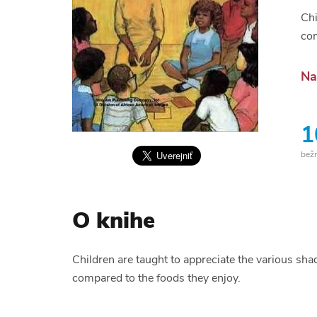
Chi
com
Na
1
bež
O knihe
Children are taught to appreciate the various sh
compared to the foods they enjoy.