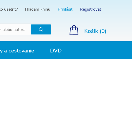
o ušetriť?
Hľadám knihu
Prihlásiť
Registrovať
Košík (
0
)
Hľadať
 a cestovanie
DVD