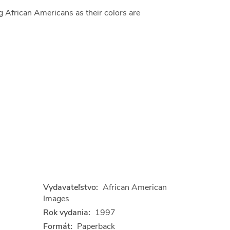
g African Americans as their colors are
Vydavateľstvo:
African American
Images
Rok vydania:
1997
Formát:
Paperback