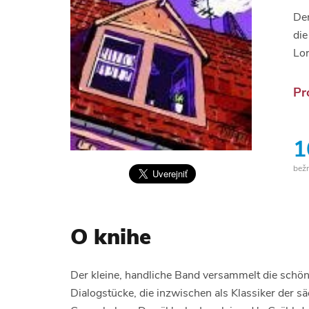
Der
die
Lor
Pr
1
bež
O knihe
Der kleine, handliche Band versammelt die schön
Dialogstücke, die inzwischen als Klassiker der sä