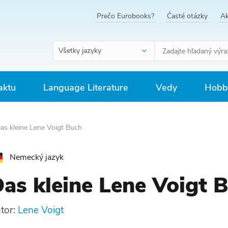
Prečo Eurobooks?
Časté otázky
Ak
Všetky jazyky
aktu
Language Literature
Vedy
Hobby
as kleine Lene Voigt Buch
Nemecký jazyk
as kleine Lene Voigt 
tor:
Lene Voigt