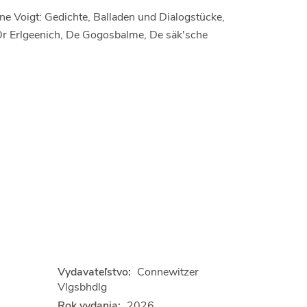
ne Voigt: Gedichte, Balladen und Dialogstücke,
e Dr Erlgeenich, De Gogosbalme, De säk'sche
Vydavateľstvo:
Connewitzer
Vlgsbhdlg
Rok vydania:
2026