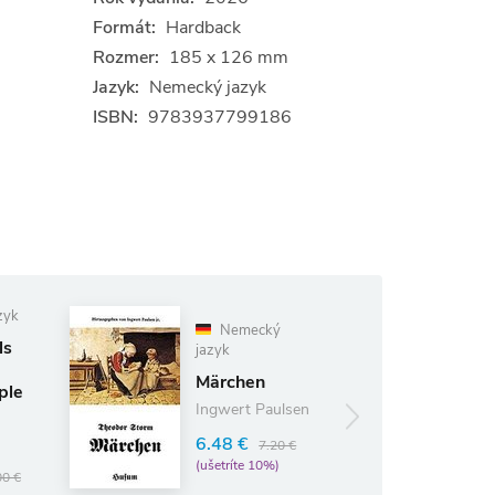
Formát:
Hardback
Rozmer:
185 x 126 mm
Jazyk:
Nemecký jazyk
ISBN:
9783937799186
Nemecký
Nemecký
jazyk
jazyk
Rübezahl -
Märchen
Sagen und
Ingwert Paulsen
Legenden
Karl Paetow
6.48 €
7.20 €
(ušetríte 10%)
6.48 €
7.20 €