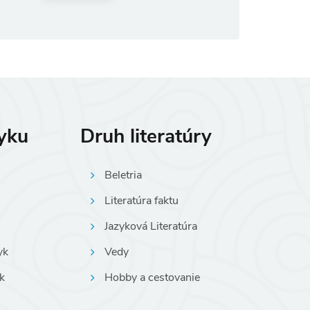
(ušetríte 10%)
zyku
Druh literatúry
Beletria
Literatúra faktu
Jazyková Literatúra
yk
Vedy
k
Hobby a cestovanie