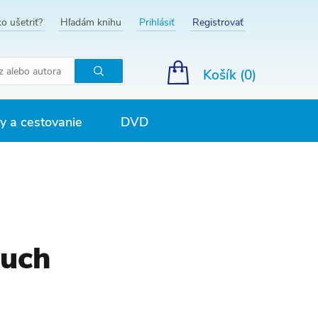
o ušetriť?
Hľadám knihu
Prihlásiť
Registrovať
Košík (
0
)
Hľadať
 a cestovanie
DVD
Buch