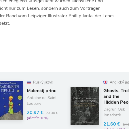
eschienegleed. Ausgesucht wurden sächsische und
 nicht nur zum Lesen, sondern auch zum Vortragen
er Band vom Leipziger Illustrator Phillip Janta, der Lenes
etzt.
Ruský jazyk
Anglický jazyk
lenkij princ
Ghosts, Trolls
and the
toine de Saint-
Hidden People
upery
Dagrun Osk
0.97 €
23.30 €
Jonsdottir
šetríte 10%)
21.60 €
24.00 €