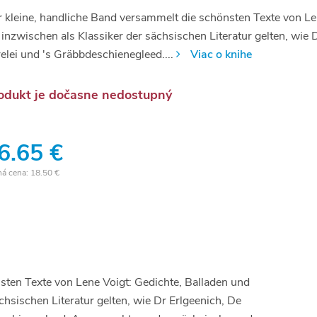
 kleine, handliche Band versammelt die schönsten Texte von Le
 inzwischen als Klassiker der sächsischen Literatur gelten, wi
elei und 's Gräbbdeschienegleed....
Viac o knihe
odukt je dočasne nedostupný
6.65 €
ná cena:
18.50 €
sten Texte von Lene Voigt: Gedichte, Balladen und
chsischen Literatur gelten, wie Dr Erlgeenich, De