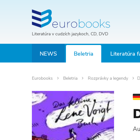
Literatúra v cudzích jazykoch, CD, DVD
NEWS
Beletria
Literatúra f
Eurobooks
Beletria
Rozprávky a legendy
D
D
Au