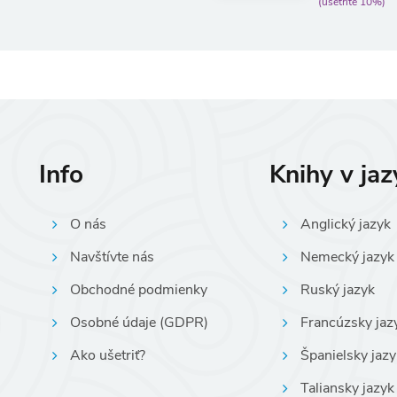
(ušetríte 10%)
Info
Knihy v ja
O nás
Anglický jazyk
Navštívte nás
Nemecký jazyk
Obchodné podmienky
Ruský jazyk
Osobné údaje (GDPR)
Francúzsky jaz
Ako ušetriť?
Španielsky jazy
Taliansky jazyk