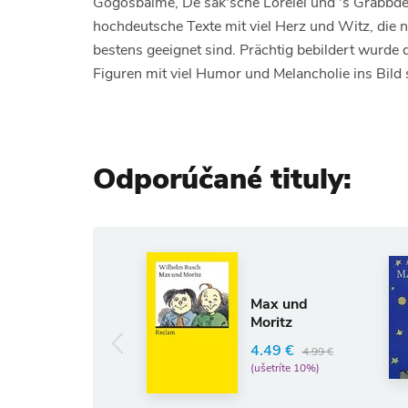
Gogosbalme, De säk'sche Lorelei und 's Gräbbd
hochdeutsche Texte mit viel Herz und Witz, die
bestens geeignet sind. Prächtig bebildert wurde d
Figuren mit viel Humor und Melancholie ins Bild s
Odporúčané tituly:
Ma
n
Max und
An
Moritz
Ex
m
4.49 €
4.99 €
2
(ušetríte 10%)
(u
 €