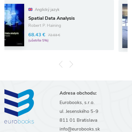
Anglický jazyk
Ang
tial Data Analysis
Arct
ert P. Haining
Kiera
.43 €
33.4
72.03 €
tríte 5%)
(ušetrí
Adresa obchodu:
Eurobooks, s.r.o.
ul. Jesenského 5-9
811 01 Bratislava
info@eurobooks.sk