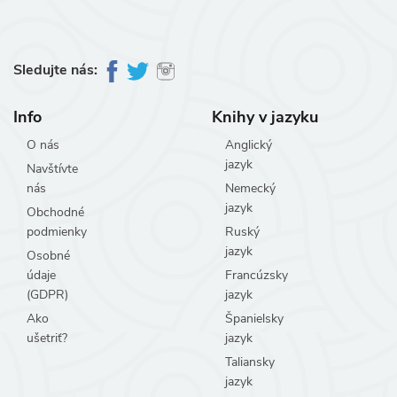
Sledujte nás:
Info
Knihy v jazyku
O nás
Anglický
jazyk
Navštívte
nás
Nemecký
jazyk
Obchodné
podmienky
Ruský
jazyk
Osobné
údaje
Francúzsky
(GDPR)
jazyk
Ako
Španielsky
ušetriť?
jazyk
Taliansky
jazyk