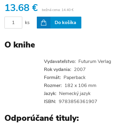
13.68 €
bežná cena:
14.40 €
ks
Do košíka
O knihe
Vydavateľstvo:
Futurum Verlag
Rok vydania:
2007
Formát:
Paperback
Rozmer:
182 x 106 mm
Jazyk:
Nemecký jazyk
ISBN:
9783856361907
Odporúčané tituly: