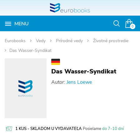
MENU
Otvoriť
0
vyhľadávan
Eurobooks
Vedy
Prírodné vedy
Životné prostredie
Das Wasser-Syndikat
Das Wasser-Syndikat
Autor:
Jens Loewe
1 KUS - SKLADOM U VYDAVATEĽA
Posielame
do 7-10 dní