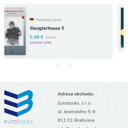
Nemecký jazyk
A
Slaugterhouse 5
Al
1
5.08 €
5.64 €
(u
(ušetríte 10%)
Adresa obchodu:
Eurobooks, s.r.o.
ul. Jesenského 5-9
811 01 Bratislava