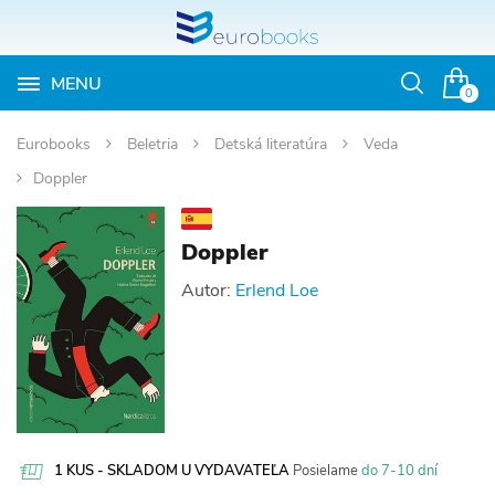
MENU
Otvoriť
0
vyhľadávan
Eurobooks
Beletria
Detská literatúra
Veda
Doppler
Doppler
Autor:
Erlend Loe
1 KUS - SKLADOM U VYDAVATEĽA
Posielame
do 7-10 dní