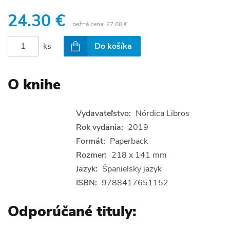
24.30 €
bežná cena:
27.00 €
ks
Do košíka
O knihe
Vydavateľstvo:
Nórdica Libros
Rok vydania:
2019
Formát:
Paperback
Rozmer:
218 x 141 mm
Jazyk:
Španielsky jazyk
ISBN:
9788417651152
Odporúčané tituly: