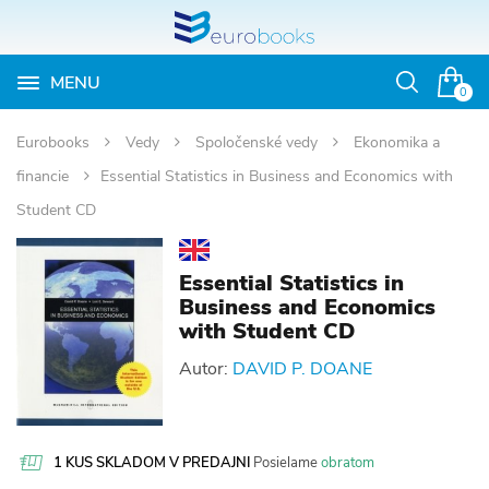
MENU
Otvoriť
0
vyhľadávan
Eurobooks
Vedy
Spoločenské vedy
Ekonomika a
financie
Essential Statistics in Business and Economics with
Student CD
Essential Statistics in
Business and Economics
with Student CD
Autor:
DAVID P. DOANE
1 KUS SKLADOM V PREDAJNI
Posielame
obratom