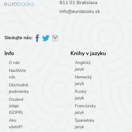
811 01 Bratislava
info@eurobooks.sk
Sledujte nás:
Info
Knihy v jazyku
O nás
Anglický
jazyk
Navštívte
nás
Nemecký
jazyk
Obchodné
podmienky
Ruský
jazyk
Osobné
údaje
Francúzsky
(GDPR)
jazyk
Ako
Španielsky
ušetriť?
jazyk