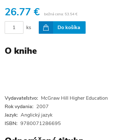
26.77 €
bežná cena:
53.54 €
ks
Do košíka
O knihe
Vydavateľstvo:
McGraw Hill Higher Education
Rok vydania:
2007
Jazyk:
Anglický jazyk
ISBN:
9780071286695