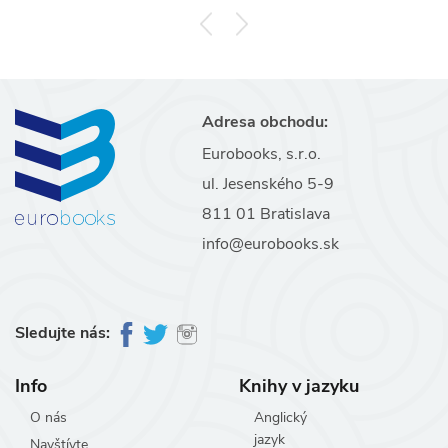
Adresa obchodu:
Eurobooks, s.r.o.
ul. Jesenského 5-9
811 01 Bratislava
info@eurobooks.sk
Sledujte nás:
Info
Knihy v jazyku
O nás
Anglický
jazyk
Navštívte