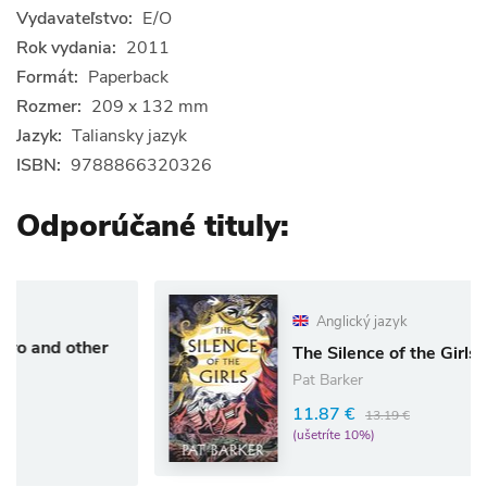
Vydavateľstvo:
E/O
Rok vydania:
2011
Formát:
Paperback
Rozmer:
209 x 132 mm
Jazyk:
Taliansky jazyk
ISBN:
9788866320326
Odporúčané tituly:
Anglický jazyk
ther
The Silence of the Girls
Pat Barker
11.87 €
13.19 €
(ušetríte 10%)