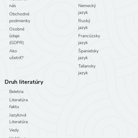
nás
Nemecký
jazyk
Obchodné
podmienky
Ruský
jazyk
Osobné
údaje
Francúzsky
(GDPR)
jazyk
Ako
Španielsky
ušetriť?
jazyk
Taliansky
jazyk
Druh literatúry
Beletria
Literatúra
faktu
Jazyková
Literatúra
Vedy