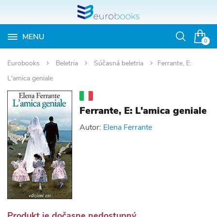
MENU
Otvoriť
0
vyhľadávan
Eurobooks
Beletria
Súčasná beletria
Ferrante, E:
L'amica geniale
Ferrante, E: L'amica geniale
Autor:
Elena Ferrante
Produkt je dočasne nedostupný