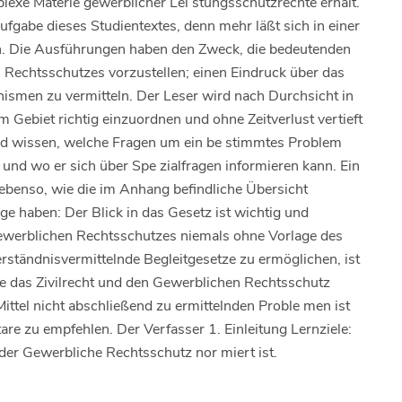
lexe Materie gewerblicher Lei­ stungsschutzrechte erhält.
ufgabe dieses Studientextes, denn mehr läßt sich in einer
n. Die Ausführungen haben den Zweck, die bedeutenden
Rechtsschutzes vorzustellen; einen Eindruck über das
smen zu vermitteln. Der Leser wird nach Durchsicht in
m Gebiet richtig einzuordnen und ohne Zeitverlust vertieft
ird wissen, welche Fragen um ein be­ stimmtes Problem
und wo er sich über Spe­ zialfragen informieren kann. Ein
 ebenso, wie die im Anhang befindliche Übersicht
ge haben: Der Blick in das Gesetz ist wichtig und
gewerblichen Rechtsschutzes niemals ohne Vorlage des
rständnisvermittelnde Begleitgesetze zu ermöglichen, ist
 das Zivilrecht und den Gewerblichen Rechtsschutz
Mittel nicht abschließend zu ermittelnden Proble­ men ist
re zu empfehlen. Der Verfasser 1. Einleitung Lernziele:
er Gewerbliche Rechtsschutz nor­ miert ist.