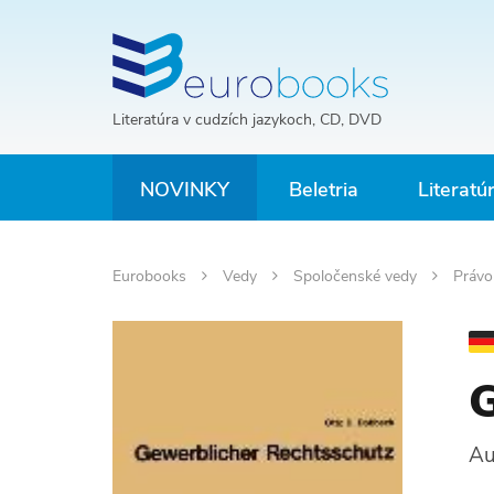
Literatúra v cudzích jazykoch, CD, DVD
NOVINKY
Beletria
Literatú
Eurobooks
Vedy
Spoločenské vedy
Práv
G
Au