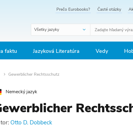
Prečo Eurobooks?
Časté otázky
Ak
Všetky jazyky
ra faktu
Jazyková Literatúra
Vedy
Hob
o
Gewerblicher Rechtsschutz
Nemecký jazyk
ewerblicher Rechtssc
tor:
Otto D. Dobbeck