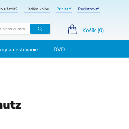
o ušetriť?
Hľadám knihu
Prihlásiť
Registrovať
Košík (
0
)
Hľadať
by a cestovanie
DVD
hutz