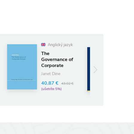
glický jazyk
Anglický jazyk
EU
rnance of
Employment
porate
Law
ups
Rôzni autori
 Dine
(editori)
87 €
43.02 €
85.00 €
89.47 €
íte 5%)
(ušetríte 5%)