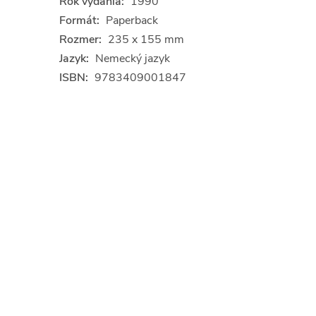
Rok vydania:
1990
Formát:
Paperback
Rozmer:
235 x 155 mm
Jazyk:
Nemecký jazyk
ISBN:
9783409001847