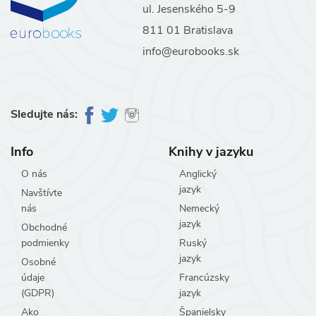
ul. Jesenského 5-9
811 01 Bratislava
info@eurobooks.sk
Sledujte nás:
Info
Knihy v jazyku
O nás
Anglický
jazyk
Navštívte
nás
Nemecký
jazyk
Obchodné
podmienky
Ruský
jazyk
Osobné
údaje
Francúzsky
(GDPR)
jazyk
Ako
Španielsky