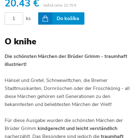
20.43 €
bežná cena:
22.70 €
ks
Do košíka
O knihe
Die schönsten Märchen der Brüder Grimm - traumhaft
illustriert!
Hänsel und Gretel, Schneewittchen, die Bremer
Stadtmusikanten, Dornröschen oder der Froschkönig - all
diese Märchen gehören seit Generationen zu den
bekanntesten und beliebtesten Märchen der Welt!
Für diese Ausgabe wurden die schönsten Märchen der
Brüder Grimm
kindgerecht und leicht verständlich
nacherzählt. Das Besondere sind jedoch die
traumhaft