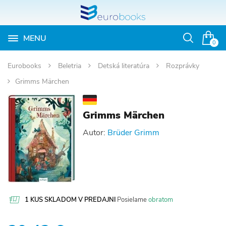
MENU
Otvoriť
0
vyhľadávan
Eurobooks
Beletria
Detská literatúra
Rozprávky
Grimms Märchen
Grimms Märchen
Autor:
Brüder Grimm
1 KUS SKLADOM V PREDAJNI
Posielame
obratom