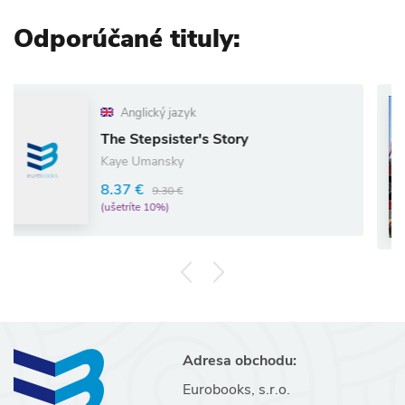
Odporúčané tituly:
Anglický jazyk
The Stepsister's Story
D
Kaye Umansky
Pa
8.37 €
9.30 €
8
(ušetríte 10%)
(u
Adresa obchodu:
Eurobooks, s.r.o.