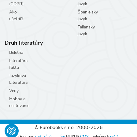
(GDPR)
jazyk
Ako
Španielsky
ušetriť?
jazyk
Taliansky
jazyk
Druh literatúry
Beletria
Literatúra
faktu
Jazyková
Literatúra
Vedy
Hobby a
cestovanie
© Eurobooks s.r.o. 2000-2026
Generuje
redakčný systém
BUXUS
CMS
spoločnosti
ui42
.