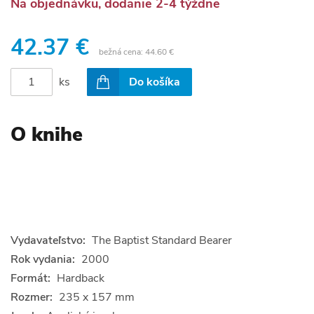
Na objednávku, dodanie 2-4 týždne
42.37 €
bežná cena:
44.60 €
ks
Do košíka
O knihe
Vydavateľstvo:
The Baptist Standard Bearer
Rok vydania:
2000
Formát:
Hardback
Rozmer:
235 x 157 mm