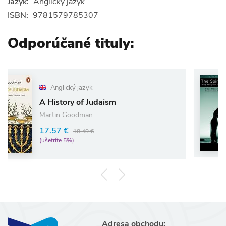
Jazyk:
Anglický jazyk
ISBN:
9781579785307
Odporúčané tituly:
glický jazyk
story of Judaism
Spirit
in Goodman
36.64 
7 €
18.49 €
(ušetríte
íte 5%)
Adresa obchodu: