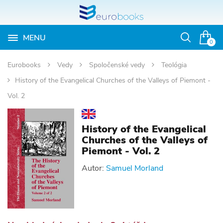
MENU
Otvoriť
0
vyhľadávan
Eurobooks
Vedy
Spoločenské vedy
Teológia
History of the Evangelical Churches of the Valleys of Piemont -
Vol. 2
History of the Evangelical
Churches of the Valleys of
Piemont - Vol. 2
Autor:
Samuel Morland