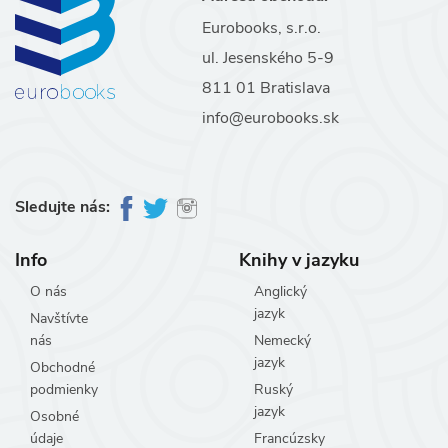
Eurobooks, s.r.o.
ul. Jesenského 5-9
811 01 Bratislava
info@eurobooks.sk
Sledujte nás:
Info
Knihy v jazyku
O nás
Anglický
jazyk
Navštívte
nás
Nemecký
jazyk
Obchodné
podmienky
Ruský
jazyk
Osobné
údaje
Francúzsky