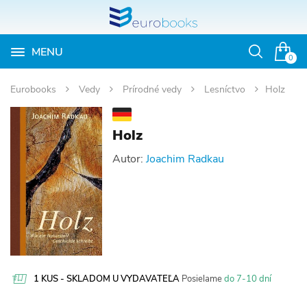
MENU
Otvoriť
0
vyhľadávan
Eurobooks
Vedy
Prírodné vedy
Lesníctvo
Holz
Holz
Autor:
Joachim Radkau
1 KUS - SKLADOM U VYDAVATEĽA
Posielame
do 7-10 dní