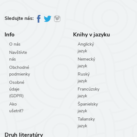
Sledujte nás:
Info
Knihy v jazyku
O nás
Anglický
jazyk
Navštívte
nás
Nemecký
jazyk
Obchodné
podmienky
Ruský
jazyk
Osobné
údaje
Francúzsky
(GDPR)
jazyk
Ako
Španielsky
ušetriť?
jazyk
Taliansky
jazyk
Druh literatúry