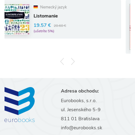
Nemecký jazyk
Listomanie
19.57 €
20.60 €
(ušetríte 5%)
Adresa obchodu:
Eurobooks, s.r.o.
ul. Jesenského 5-9
811 01 Bratislava
info@eurobooks.sk