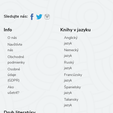
Sledujte nás:
Info
Knihy v jazyku
O nás
Anglický
jazyk
Navštívte
nás
Nemecký
jazyk
Obchodné
podmienky
Ruský
jazyk
Osobné
údaje
Francúzsky
(GDPR)
jazyk
Ako
Španielsky
ušetriť?
jazyk
Taliansky
jazyk
Druh literatúry