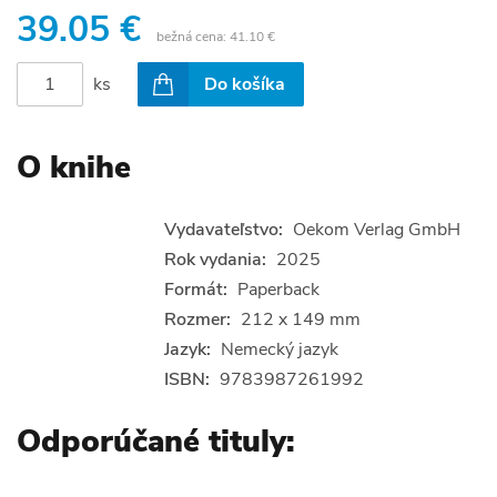
39.05 €
bežná cena:
41.10 €
ks
Do košíka
O knihe
Vydavateľstvo:
Oekom Verlag GmbH
Rok vydania:
2025
Formát:
Paperback
Rozmer:
212 x 149 mm
Jazyk:
Nemecký jazyk
ISBN:
9783987261992
Odporúčané tituly: