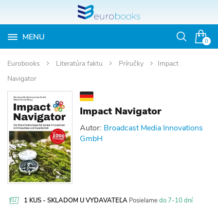
MENU
Otvoriť
0
vyhľadávan
Eurobooks
Literatúra faktu
Príručky
Impact
Navigator
Impact Navigator
Autor:
Broadcast Media Innovations
GmbH
1 KUS - SKLADOM U VYDAVATEĽA
Posielame
do 7-10 dní