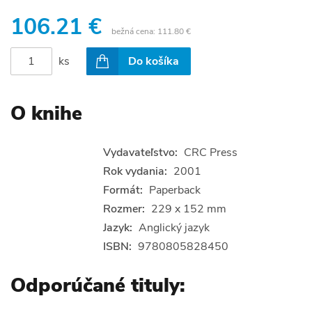
106.21 €
bežná cena:
111.80 €
ks
Do košíka
O knihe
Vydavateľstvo:
CRC Press
Rok vydania:
2001
Formát:
Paperback
Rozmer:
229 x 152 mm
Jazyk:
Anglický jazyk
ISBN:
9780805828450
Odporúčané tituly: