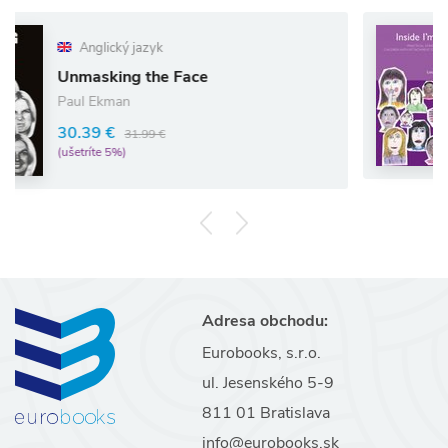
Anglický
ký jazyk
Inside I`
ing the Face
Louise Bo
man
41.80 €
€
31.99 €
(ušetríte 5%)
5%)
Adresa obchodu:
Eurobooks, s.r.o.
ul. Jesenského 5-9
811 01 Bratislava
info@eurobooks.sk