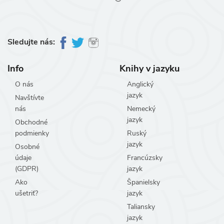
Sledujte nás:
Info
Knihy v jazyku
O nás
Anglický
jazyk
Navštívte
nás
Nemecký
jazyk
Obchodné
podmienky
Ruský
jazyk
Osobné
údaje
Francúzsky
(GDPR)
jazyk
Ako
Španielsky
ušetriť?
jazyk
Taliansky
jazyk