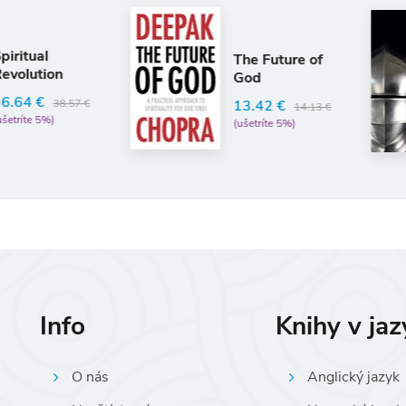
Anglic
The N
Knight
The Future of
(Canto
God
Classic
Malcolm 
13.42 €
14.13 €
(ušetríte 5%)
16.97 
(ušetríte 
Info
Knihy v ja
O nás
Anglický jazyk