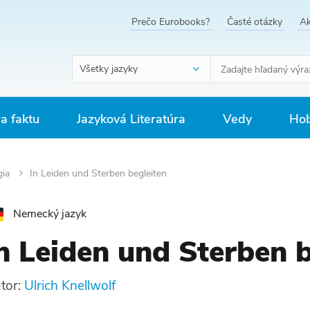
Prečo Eurobooks?
Časté otázky
Ak
Všetky jazyky
ra faktu
Jazyková Literatúra
Vedy
Hob
gia
In Leiden und Sterben begleiten
Nemecký jazyk
n Leiden und Sterben b
tor:
Ulrich Knellwolf