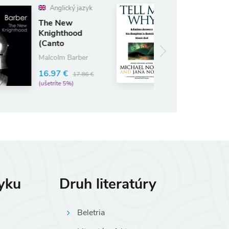
ký jazyk
Anglický jazyk
ew
Tell Me Why
hood
Michael Novak
s)
Barber
21.80 €
22.95 €
(ušetríte 5%)
€
17.86 €
5%)
zyku
Druh literatúry
Beletria