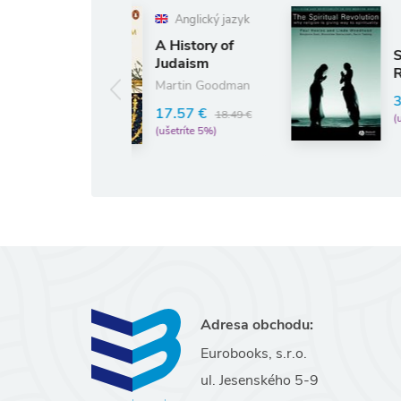
Anglický jazyk
A History of
Spiritual
Judaism
Revolution
Martin Goodman
36.64 €
38.57 €
17.57 €
18.49 €
(ušetríte 5%)
(ušetríte 5%)
Adresa obchodu:
Eurobooks, s.r.o.
ul. Jesenského 5-9