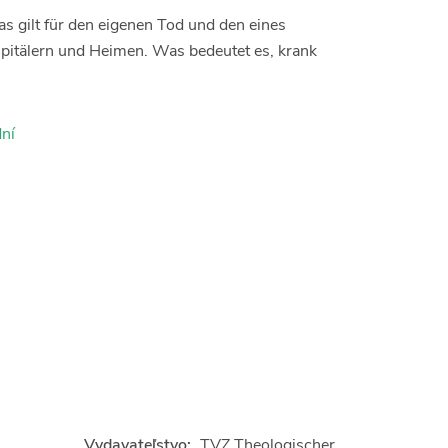
s gilt für den eigenen Tod und den eines
Spitälern und Heimen. Was bedeutet es, krank
ní
Vydavateľstvo:
TVZ Theologischer