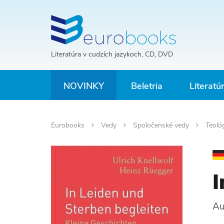
Literatúra v cudzích jazykoch, CD, DVD
NOVINKY
Beletria
Literatú
Eurobooks
Vedy
Spoločenské vedy
Teoló
I
Au