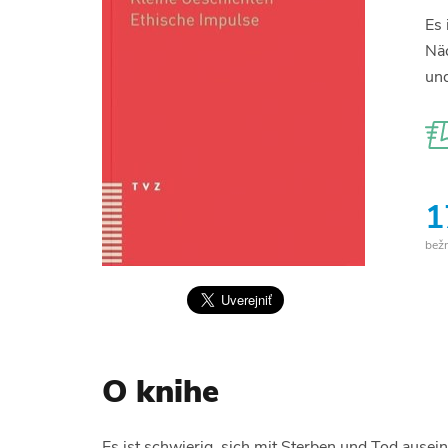
Es 
Näc
und
1
bež
O knihe
Es ist schwierig, sich mit Sterben und Tod ausei