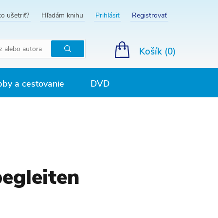
o ušetriť?
Hľadám knihu
Prihlásiť
Registrovať
Košík (
0
)
Hľadať
by a cestovanie
DVD
egleiten