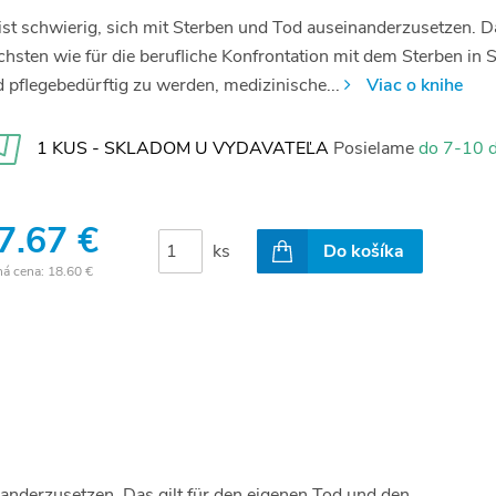
ist schwierig, sich mit Sterben und Tod auseinanderzusetzen. Da
hsten wie für die berufliche Konfrontation mit dem Sterben in 
 pflegebedürftig zu werden, medizinische...
Viac o knihe
1 KUS - SKLADOM U VYDAVATEĽA
Posielame
do 7-10 d
7.67 €
ks
Do košíka
ná cena:
18.60 €
nanderzusetzen. Das gilt für den eigenen Tod und den