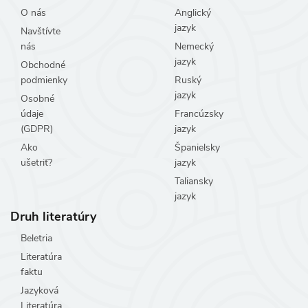
O nás
Anglický
jazyk
Navštívte
nás
Nemecký
jazyk
Obchodné
podmienky
Ruský
jazyk
Osobné
údaje
Francúzsky
(GDPR)
jazyk
Ako
Španielsky
ušetriť?
jazyk
Taliansky
jazyk
Druh literatúry
Beletria
Literatúra
faktu
Jazyková
Literatúra