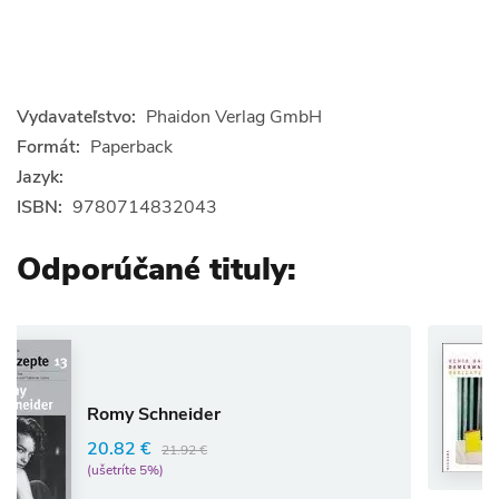
Vydavateľstvo:
Phaidon Verlag GmbH
Formát:
Paperback
Jazyk:
ISBN:
9780714832043
Odporúčané tituly:
Ang
Dam
Rôzni 
my Schneider
39.4
.82 €
21.92 €
(ušetrí
tríte 5%)