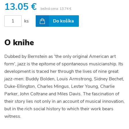
13.05 €
bežná cena:
13.74 €
ks
Do košíka
O knihe
Dubbed by Bernstein as 'the only original American art
form', jazz is the epitome of spontaneous musicianship. Its
development is traced her through the lives of nine great
jazz-men: Buddy Bolden, Louis Armstrong, Sidney Bechet,
Duke-Ellington, Charles Mingus, Lester Young, Charlie
Parker, John Coltrane and Miles Davis. The fascination of
their story lies not only in an account of musical innovation,
but in the rich social history to which their work bears
witness.