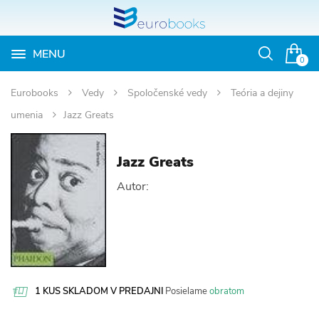
MENU
Otvoriť
0
vyhľadávan
Eurobooks
Vedy
Spoločenské vedy
Teória a dejiny
umenia
Jazz Greats
Jazz Greats
Autor:
1 KUS SKLADOM V PREDAJNI
Posielame
obratom