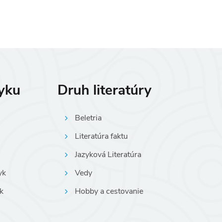
zyku
Druh literatúry
Beletria
Literatúra faktu
Jazyková Literatúra
yk
Vedy
k
Hobby a cestovanie