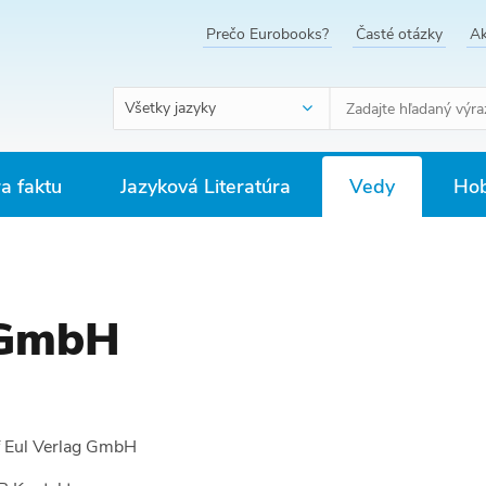
Prečo Eurobooks?
Časté otázky
Ak
Všetky jazyky
ra faktu
Jazyková Literatúra
Vedy
Hob
g GmbH
f Eul Verlag GmbH