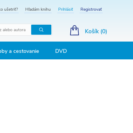
o ušetriť?
Hľadám knihu
Prihlásiť
Registrovať
Košík (
0
)
Hľadať
by a cestovanie
DVD