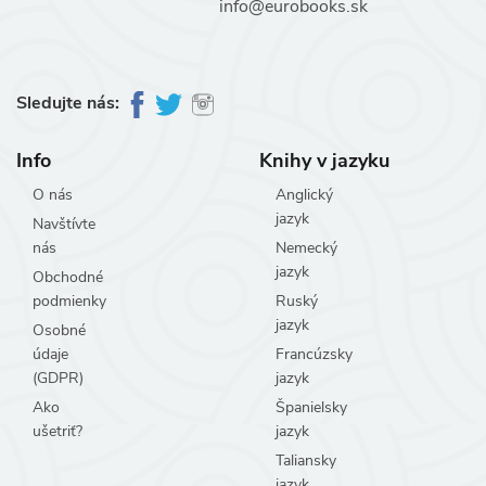
info@eurobooks.sk
Sledujte nás:
Info
Knihy v jazyku
O nás
Anglický
jazyk
Navštívte
nás
Nemecký
jazyk
Obchodné
podmienky
Ruský
jazyk
Osobné
údaje
Francúzsky
(GDPR)
jazyk
Ako
Španielsky
ušetriť?
jazyk
Taliansky
jazyk