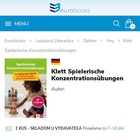
MENU
Otvoriť
0
vyhľadávan
Eurobooks
Jazyková Literatúra
Deťom
Hry
Klett
Spielerische Konzentrationsübungen
Klett Spielerische
Konzentrationsübungen
Autor:
1 KUS - SKLADOM U VYDAVATEĽA
Posielame
do 7-10 dní