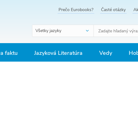
Prečo Eurobooks?
Časté otázky
Ak
Všetky jazyky
ra faktu
Jazyková Literatúra
Vedy
Hob