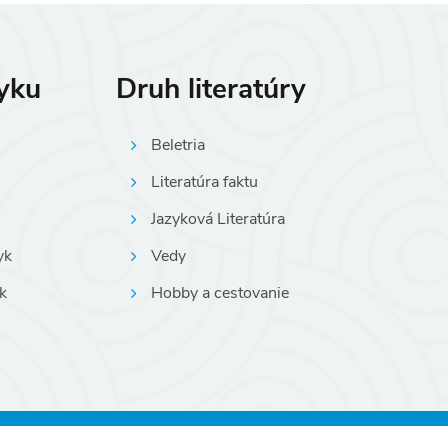
zyku
Druh literatúry
Beletria
Literatúra faktu
Jazyková Literatúra
yk
Vedy
k
Hobby a cestovanie