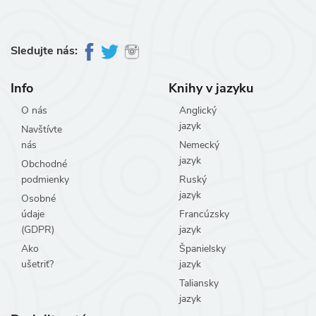
Sledujte nás:
Info
Knihy v jazyku
O nás
Anglický
jazyk
Navštívte
nás
Nemecký
jazyk
Obchodné
podmienky
Ruský
jazyk
Osobné
údaje
Francúzsky
(GDPR)
jazyk
Ako
Španielsky
ušetriť?
jazyk
Taliansky
jazyk