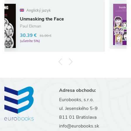
Angl
glický jazyk
Inside
sking the Face
Louise
 Ekman
41.80 
9 €
31.99 €
(ušetríte
íte 5%)
Adresa obchodu:
Eurobooks, s.r.o.
ul. Jesenského 5-9
811 01 Bratislava
info@eurobooks.sk