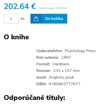
202.64 €
bežná cena:
213.30 €
ks
Do košíka
O knihe
Vydavateľstvo:
Psychology Press
Rok vydania:
1997
Formát:
Hardback
Rozmer:
235 x 157 mm
Jazyk:
Anglický jazyk
ISBN:
9780863777677
Odporúčané tituly: