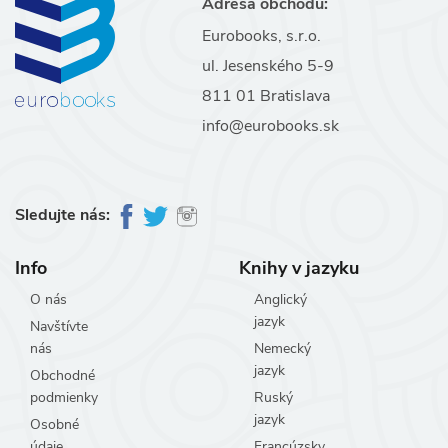
Adresa obchodu:
Eurobooks, s.r.o.
ul. Jesenského 5-9
811 01 Bratislava
info@eurobooks.sk
Sledujte nás:
Info
Knihy v jazyku
O nás
Anglický
jazyk
Navštívte
nás
Nemecký
jazyk
Obchodné
podmienky
Ruský
jazyk
Osobné
údaje
Francúzsky