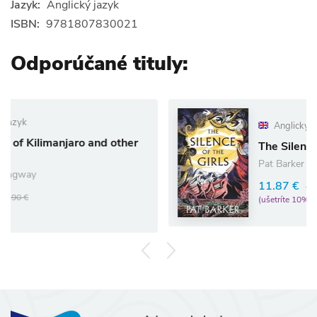
Jazyk:
Anglický jazyk
ISBN:
9781807830021
Odporúčané tituly:
Anglický jazyk
ro and other
The Silence of the Girls
Pat Barker
11.87 €
13.19 €
(ušetríte 10%)