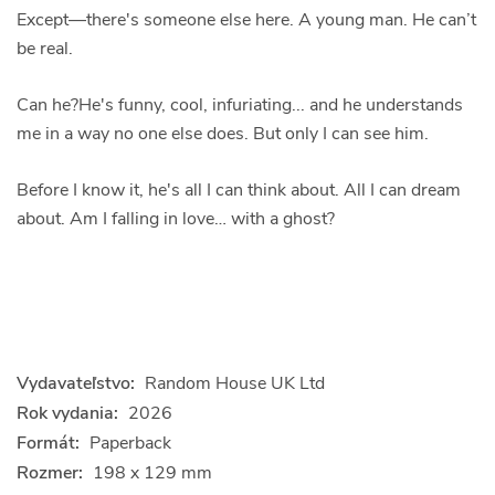
Except––there's someone else here. A young man. He can’t
be real.
Can he?He's funny, cool, infuriating... and he understands
me in a way no one else does. But only I can see him.
Before I know it, he's all I can think about. All I can dream
about. Am I falling in love… with a ghost?
Vydavateľstvo:
Random House UK Ltd
Rok vydania:
2026
Formát:
Paperback
Rozmer:
198 x 129 mm