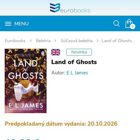
MENU
Otvoriť
0
vyhľadávan
Eurobooks
Beletria
Súčasná beletria
Land of Ghosts
Novinka
Land of Ghosts
Autor:
E L James
Predpokladaný dátum vydania: 20.10.2026