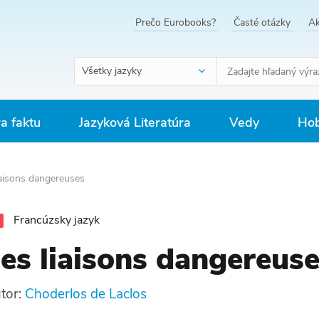
Prečo Eurobooks?
Časté otázky
Ak
Všetky jazyky
ra faktu
Jazyková Literatúra
Vedy
Hob
iaisons dangereuses
Francúzsky jazyk
es liaisons dangereus
tor:
Choderlos de Laclos