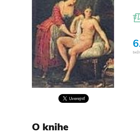
6
bež
O knihe