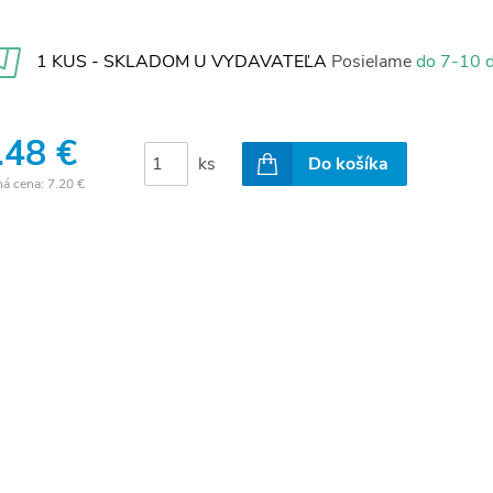
1 KUS - SKLADOM U VYDAVATEĽA
Posielame
do 7-10 d
.48 €
ks
Do košíka
ná cena:
7.20 €