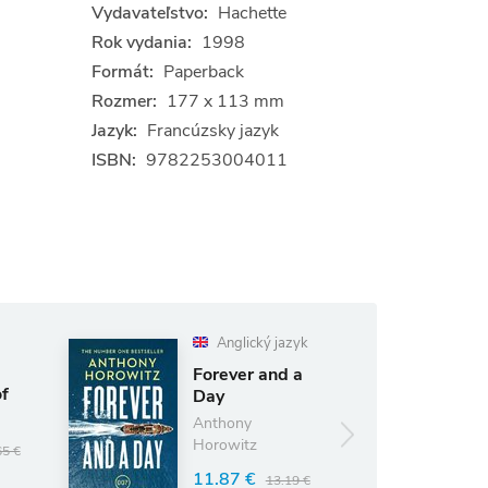
Vydavateľstvo:
Hachette
Rok vydania:
1998
Formát:
Paperback
Rozmer:
177 x 113 mm
Jazyk:
Francúzsky jazyk
ISBN:
9782253004011
Anglický jazyk
Forever and a
of
Day
Anthony
Horowitz
65 €
11.87 €
13.19 €