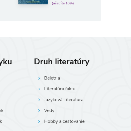
(ušetríte 10%)
zyku
Druh literatúry
Beletria
Literatúra faktu
Jazyková Literatúra
yk
Vedy
k
Hobby a cestovanie