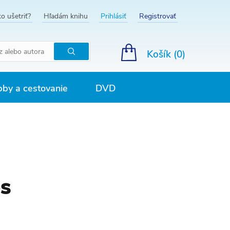
o ušetriť?
Hľadám knihu
Prihlásiť
Registrovať
Košík (
0
)
Hľadať
by a cestovanie
DVD
es