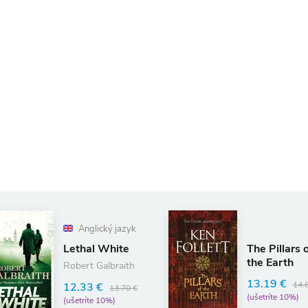
Anglický jazyk
The Pillars 
Lethal White
the Earth
Robert Galbraith
13.19 €
14.
12.33 €
13.70 €
(ušetríte 10%)
(ušetríte 10%)