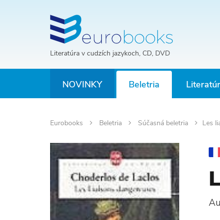
Literatúra v cudzích jazykoch, CD, DVD
NOVINKY
Beletria
Literatú
Eurobooks
Beletria
Súčasná beletria
Les l
L
Au