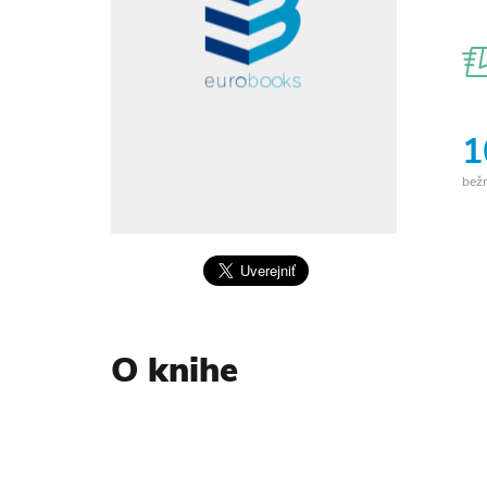
1
bež
O knihe