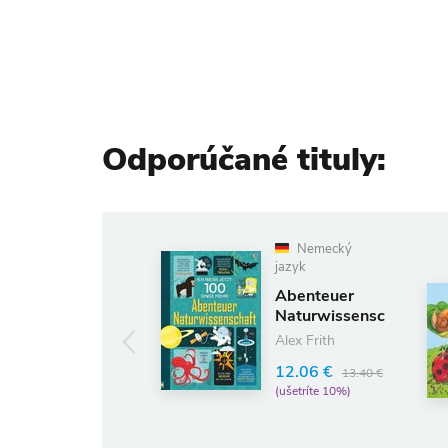
Odporúčané tituly:
Nemecký
Nemecký
jazyk
jazyk
Abenteuer
Slaugterhouse
Naturwissenschaft
5
Alex Frith
5.08 €
5.64 €
12.06 €
13.40 €
(ušetríte 10%)
(ušetríte 10%)