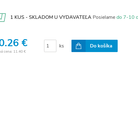
1 KUS - SKLADOM U VYDAVATEĽA
Posielame
do 7-10 d
0.26 €
ks
Do košíka
ná cena:
11.40 €