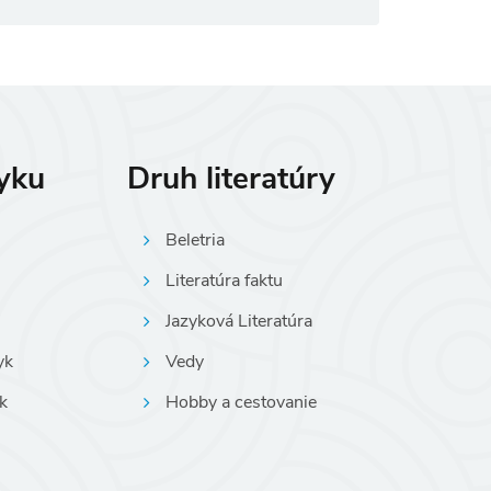
zyku
Druh literatúry
Beletria
Literatúra faktu
Jazyková Literatúra
yk
Vedy
k
Hobby a cestovanie