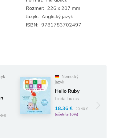
Formát:
Hardback
Rozmer:
226 x 207 mm
Jazyk:
Anglický jazyk
ISBN:
9781783702497
zyk
Nemecký
jazyk
Hello Ruby
on
Linda Liukas
18.36 €
20.40 €
(ušetríte 10%)
00 €