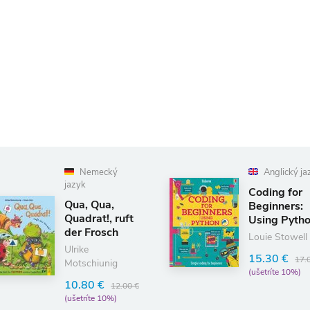
Nemecký
Anglický ja
jazyk
Coding for
Qua, Qua,
Beginners:
Quadrat!, ruft
Using Pyth
der Frosch
Louie Stowell
Ulrike
15.30 €
17.
Motschiunig
(ušetríte 10%)
10.80 €
12.00 €
(ušetríte 10%)