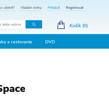
o ušetriť?
Hľadám knihu
Prihlásiť
Registrovať
Košík (
0
)
Hľadať
by a cestovanie
DVD
 Space