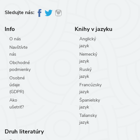
Sledujte nás:
Info
Knihy v jazyku
O nás
Anglický
jazyk
Navštívte
nás
Nemecký
jazyk
Obchodné
podmienky
Ruský
jazyk
Osobné
údaje
Francúzsky
(GDPR)
jazyk
Ako
Španielsky
ušetriť?
jazyk
Taliansky
jazyk
Druh literatúry