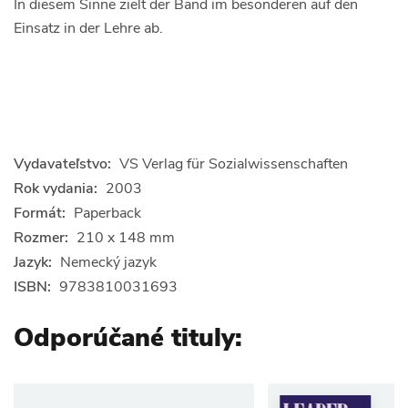
In diesem Sinne zielt der Band im besonderen auf den
Einsatz in der Lehre ab.
Vydavateľstvo:
VS Verlag für Sozialwissenschaften
Rok vydania:
2003
Formát:
Paperback
Rozmer:
210 x 148 mm
Jazyk:
Nemecký jazyk
ISBN:
9783810031693
Odporúčané tituly: