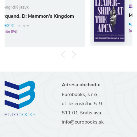
Anglický jazyk
Mouritzen, P: Leaders
on's Kingdom
54.33 €
57.19 €
(ušetríte 5%)
Adresa obchodu:
Eurobooks, s.r.o.
ul. Jesenského 5-9
811 01 Bratislava
info@eurobooks.sk