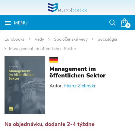
MENU
Otvoriť
0
vyhľadávan
Eurobooks
Vedy
Spoločenské vedy
Sociológia
Management im öffentlichen Sektor
Management im
öffentlichen Sektor
Autor:
Heinz Zielinski
Na objednávku, dodanie 2-4 týždne