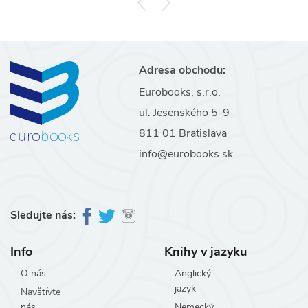
Adresa obchodu:
Eurobooks, s.r.o.
ul. Jesenského 5-9
811 01 Bratislava
info@eurobooks.sk
Sledujte nás:
Info
Knihy v jazyku
O nás
Anglický
jazyk
Navštívte
nás
Nemecký