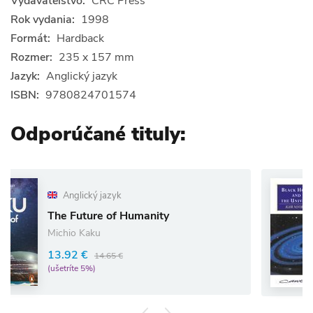
Vydavateľstvo:
CRC Press
Rok vydania:
1998
Formát:
Hardback
Rozmer:
235 x 157 mm
Jazyk:
Anglický jazyk
ISBN:
9780824701574
Odporúčané tituly:
ký jazyk
Anglický
ure of Humanity
Black Hol
aku
Igor D. Nov
€
24.81 €
14.65 €
5%)
(ušetríte 5%)