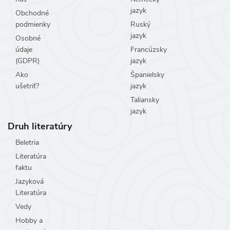
jazyk
Obchodné
podmienky
Ruský
jazyk
Osobné
údaje
Francúzsky
(GDPR)
jazyk
Ako
Španielsky
ušetriť?
jazyk
Taliansky
jazyk
Druh literatúry
Beletria
Literatúra
faktu
Jazyková
Literatúra
Vedy
Hobby a