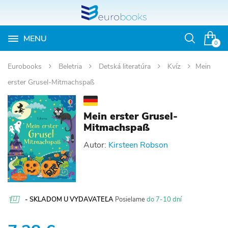
MENU
Otvoriť
0
vyhľadávan
Eurobooks
Beletria
Detská literatúra
Kvíz
Mein
erster Grusel-Mitmachspaß
Mein erster Grusel-
Mitmachspaß
Autor:
Kirsteen Robson
- SKLADOM U VYDAVATEĽA
Posielame
do 7-10 dní