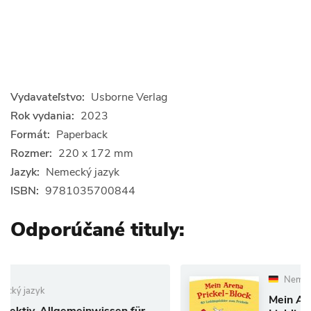
Vydavateľstvo:
Usborne Verlag
Rok vydania:
2023
Formát:
Paperback
Rozmer:
220 x 172 mm
Jazyk:
Nemecký jazyk
ISBN:
9781035700844
Odporúčané tituly:
Nemecký jazyk
Mein Arena Prickel-Bl