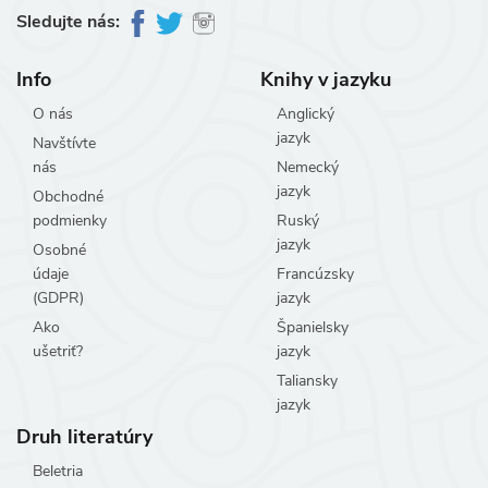
Sledujte nás:
Info
Knihy v jazyku
O nás
Anglický
jazyk
Navštívte
nás
Nemecký
jazyk
Obchodné
podmienky
Ruský
jazyk
Osobné
údaje
Francúzsky
(GDPR)
jazyk
Ako
Španielsky
ušetriť?
jazyk
Taliansky
jazyk
Druh literatúry
Beletria