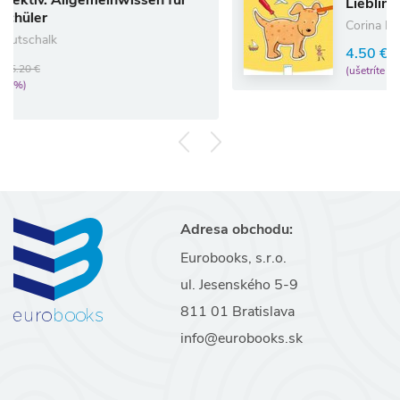
meinwissen für
Lieblingsbilder zum P
Corina Beurenmeister
4.50 €
5.00 €
(ušetríte 10%)
Adresa obchodu:
Eurobooks, s.r.o.
ul. Jesenského 5-9
811 01 Bratislava
info@eurobooks.sk