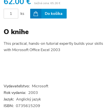
62.00 €
bežná cena:
65.26 €
ks
Do košíka
O knihe
This practical, hands-on tutorial expertly builds your skills
with Microsoft Office Excel 2003
Vydavateľstvo:
Microsoft
Rok vydania:
2003
Jazyk:
Anglický jazyk
ISBN:
0735615209