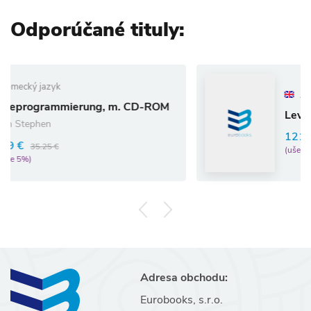
Odporúčané tituly:
Anglický jazyk
ierung, m. CD-ROM
Levin, L: Easyscri
121.72 €
128.13 €
(ušetríte 5%)
Adresa obchodu:
Eurobooks, s.r.o.