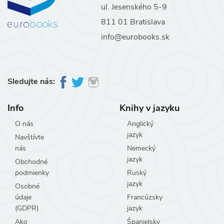
ul. Jesenského 5-9
811 01 Bratislava
info@eurobooks.sk
Sledujte nás:
Info
Knihy v jazyku
O nás
Anglický
jazyk
Navštívte
nás
Nemecký
jazyk
Obchodné
podmienky
Ruský
jazyk
Osobné
údaje
Francúzsky
(GDPR)
jazyk
Ako
Španielsky