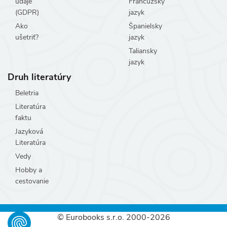
údaje
Francúzsky
(GDPR)
jazyk
Ako
Španielsky
ušetriť?
jazyk
Taliansky
jazyk
Druh literatúry
Beletria
Literatúra
faktu
Jazyková
Literatúra
Vedy
Hobby a
cestovanie
© Eurobooks s.r.o. 2000-2026