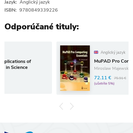
Jazyk:
Anglický jazyk
ISBN:
9780849339226
Odporúčané tituly:
Anglický jazyk
MuPAD Pro Computing Essent
 of
e
Miroslaw Majewski
72.11 €
75.91 €
(ušetríte 5%)