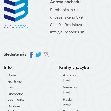
Adresa obchodu:
Eurobooks, s.r.o.
ul. Jesenského 5-9
811 01 Bratislava
info@eurobooks.sk
Sledujte nás:
Info
Knihy v jazyku
O nás
Anglický
jazyk
Navštívte
nás
Nemecký
jazyk
Obchodné
podmienky
Ruský
jazyk
Osobné