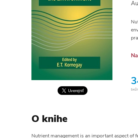
Au
Nut
env
pra
Na
3
bež
O knihe
Nutrient management is an important aspect of f