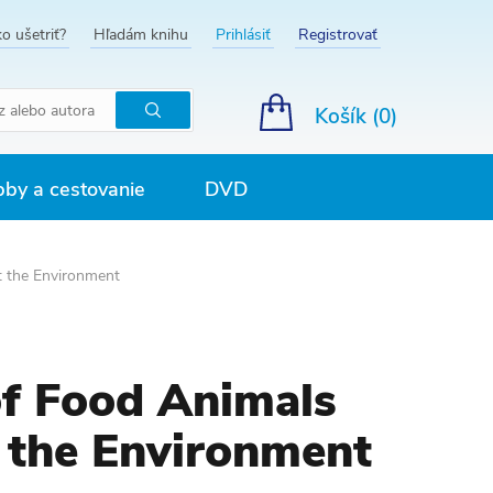
o ušetriť?
Hľadám knihu
Prihlásiť
Registrovať
Košík (
0
)
Hľadať
by a cestovanie
DVD
t the Environment
f Food Animals
 the Environment