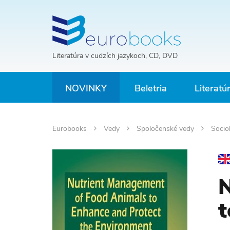
Literatúra v cudzích jazykoch, CD, DVD
NOVINKY
Beletria
Literatú
Eurobooks
Vedy
Spoločenské vedy
Socio
N
t