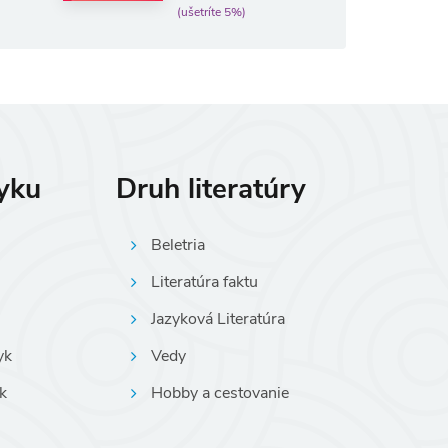
(ušetríte 5%)
zyku
Druh literatúry
Beletria
Literatúra faktu
Jazyková Literatúra
yk
Vedy
k
Hobby a cestovanie