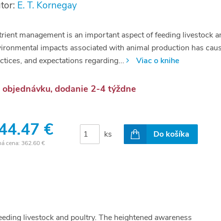
tor:
E. T. Kornegay
rient management is an important aspect of feeding livestock a
ironmental impacts associated with animal production has caused
ctices, and expectations regarding...
Viac o knihe
 objednávku, dodanie 2-4 týždne
44.47 €
ks
Do košíka
ná cena:
362.60 €
eeding livestock and poultry. The heightened awareness