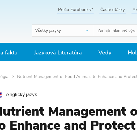
Prečo Eurobooks?
Časté otázky
Ak
Všetky jazyky
ra faktu
Jazyková Literatúra
Vedy
Hob
lógia
Nutrient Management of Food Animals to Enhance and Protec
Anglický jazyk
utrient Management o
o Enhance and Protect