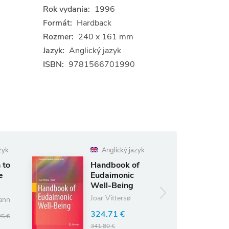
Rok vydania:
1996
Formát:
Hardback
Rozmer:
240 x 161 mm
Jazyk:
Anglický jazyk
ISBN:
9781566701990
Anglický jazyk
Nemecký
jazyk
Handbook of
70 - DER
Eudaimonic
SPIEGEL
Well-Being
1947-2017
Joar Vittersø
36.58 €
38.50 €
324.71 €
(ušetríte 5%)
341.80 €