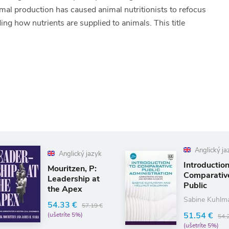
mal production has caused animal nutritionists to refocus
ing how nutrients are supplied to animals. This title
Anglický jazyk
Anglický jazyk
Introduction to
ritzen, P:
Comparative
adership at
Public
e Apex
Administrat
Sabine Kuhlmann
.33 €
57.19 €
51.54 €
tríte 5%)
54.25 €
(ušetríte 5%)