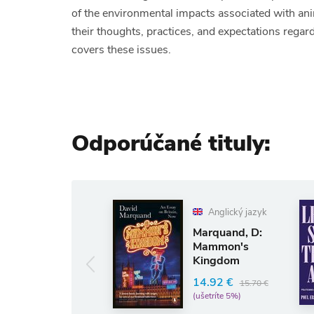
of the environmental impacts associated with ani
their thoughts, practices, and expectations regard
covers these issues.
Odporúčané tituly:
Anglický jazyk
r
Mou
Marquand, D:
Le
Mammon's
th
Kingdom
54
14.92 €
€
15.70 €
(uše
(ušetríte 5%)