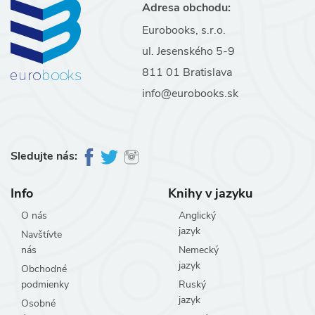
Adresa obchodu:
Eurobooks, s.r.o.
ul. Jesenského 5-9
811 01 Bratislava
info@eurobooks.sk
Sledujte nás:
Info
Knihy v jazyku
O nás
Anglický
jazyk
Navštívte
nás
Nemecký
jazyk
Obchodné
podmienky
Ruský
jazyk
Osobné