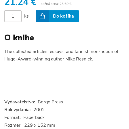
21.24 €
bežná cena:
23.60 €
ks
Do košíka
O knihe
The collected articles, essays, and fannish non-fiction of
Hugo-Award-winning author Mike Resnick.
Vydavateľstvo:
Borgo Press
Rok vydania:
2002
Formát:
Paperback
Rozmer:
229 x 152 mm