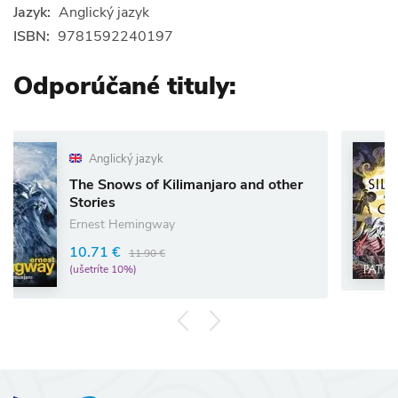
Jazyk:
Anglický jazyk
ISBN:
9781592240197
Odporúčané tituly:
glický jazyk
Angl
Snows of Kilimanjaro and other
The Sil
ies
Pat Bar
st Hemingway
11.87 
1 €
11.90 €
(ušetríte
íte 10%)