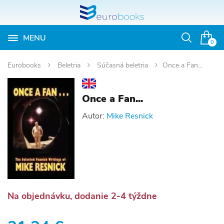
MENU
Otvoriť
0
vyhľadávan
Eurobooks
Beletria
Súčasná beletria
Once a Fan...
Once a Fan...
Autor:
Mike Resnick
Na objednávku, dodanie 2-4 týždne