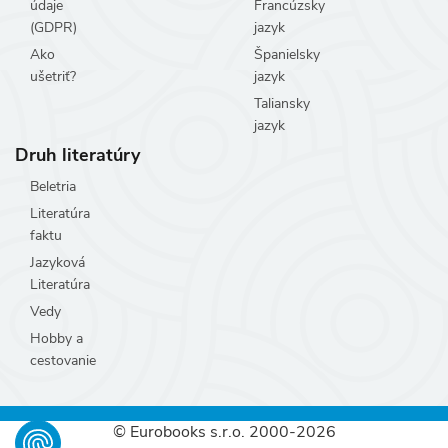
údaje
Francúzsky
(GDPR)
jazyk
Ako
Španielsky
ušetriť?
jazyk
Taliansky
jazyk
Druh literatúry
Beletria
Literatúra
faktu
Jazyková
Literatúra
Vedy
Hobby a
cestovanie
© Eurobooks s.r.o. 2000-2026