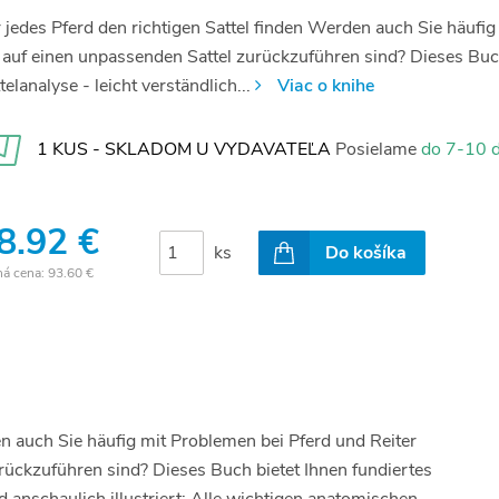
 jedes Pferd den richtigen Sattel finden Werden auch Sie häufig
 auf einen unpassenden Sattel zurückzuführen sind? Dieses Buc
telanalyse - leicht verständlich...
Viac o knihe
1 KUS - SKLADOM U VYDAVATEĽA
Posielame
do 7-10 d
8.92 €
ks
Do košíka
ná cena:
93.60 €
en auch Sie häufig mit Problemen bei Pferd und Reiter
urückzuführen sind? Dieses Buch bietet Ihnen fundiertes