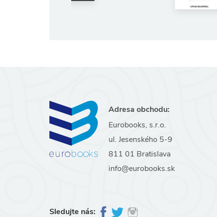
64.51 €
67.90 €
(ušetríte 5%)
Adresa obchodu:
Eurobooks, s.r.o.
ul. Jesenského 5-9
811 01 Bratislava
info@eurobooks.sk
Sledujte nás: