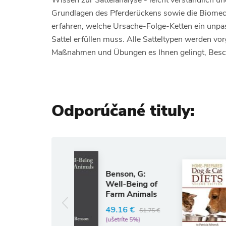
Wissen zur Sattelanalyse - leicht verständlich un
Grundlagen des Pferderückens sowie die Biomech
erfahren, welche Ursache-Folge-Ketten ein unpa
Sattel erfüllen muss. Alle Satteltypen werden vo
Maßnahmen und Übungen es Ihnen gelingt, Besch
Odporúčané tituly:
Anglický jazyk
Home-
Benson, G:
Prepared Dog
Well-Being of
and Cat Diets
Farm Animals
Patricia A
49.16 €
51.75 €
Schenck
(ušetríte 5%)