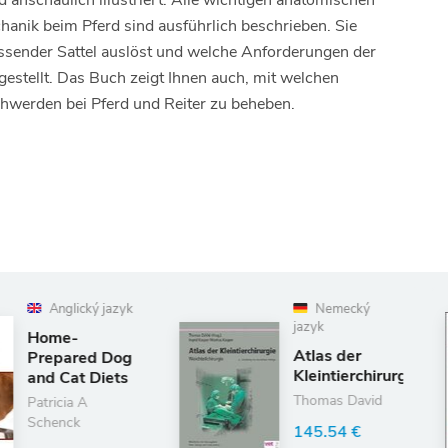
d anschaulich illustriert: Alle wichtigen anatomischen
anik beim Pferd sind ausführlich beschrieben. Sie
ssender Sattel auslöst und welche Anforderungen der
rgestellt. Das Buch zeigt Ihnen auch, mit welchen
werden bei Pferd und Reiter zu beheben.
Nemecký
An
jazyk
Diffe
Atlas der
Diag
Kleintierchirurgie
Smal
Medi
Thomas David
Alex
145.54 €
49.4