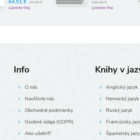
153.20 €
(ušetr
(ušetríte 5%)
Info
Knihy v ja
O nás
Anglický jazyk
Navštívte nás
Nemecký jazyk
Obchodné podmienky
Ruský jazyk
Osobné údaje (GDPR)
Francúzsky jaz
Ako ušetriť?
Španielsky jazy