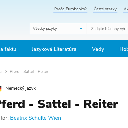
Prečo Eurobooks?
Časté otázky
Ak
Všetky jazyky
ra faktu
Jazyková Literatúra
Vedy
Hob
ia
Pferd - Sattel - Reiter
Nemecký jazyk
ferd - Sattel - Reiter
tor:
Beatrix Schulte Wien