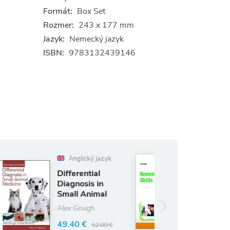
Formát:
Box Set
Rozmer:
243 x 177 mm
Jazyk:
Nemecký jazyk
ISBN:
9783132439146
glický jazyk
Nemecký
jazyk
rential
nosis in
KommunikationsSkills
l Animal
Guido Bentlage
cine
 Gough
40.09 €
42.20 €
0 €
(ušetríte 5%)
52.00 €