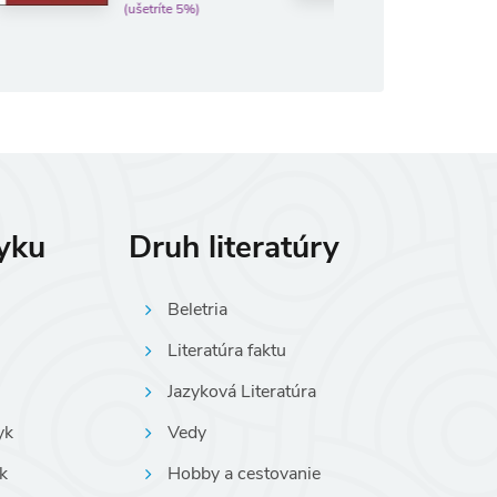
íte 5%)
zyku
Druh literatúry
Beletria
Literatúra faktu
Jazyková Literatúra
yk
Vedy
k
Hobby a cestovanie