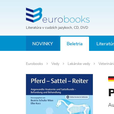
Literatúra v cudzích jazykoch, CD, DVD
NOVINKY
Beletria
Literatú
Eurobooks
Vedy
Lekárske vedy
Veterinár
P
Au