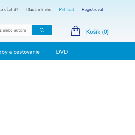
o ušetriť?
Hľadám knihu
Prihlásiť
Registrovať
Košík (
0
)
Hľadať
by a cestovanie
DVD