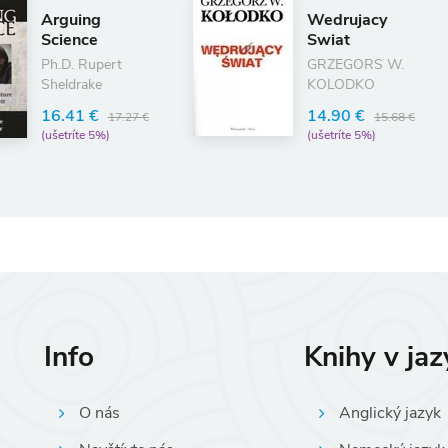
Wedrujacy
Wit
Swiat
Ant
GRZEGORS W.
KOLODKO
18.
(ušet
14.90 €
15.68 €
(ušetríte 5%)
Info
Knihy v ja
O nás
Anglický jazyk