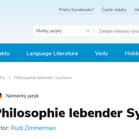
Prečo Eurobooks?
Časté otázky
Ak
Všetky jazyky
aktu
Language Literature
Vedy
Hobby
ofia
Philosophie lebender Systeme
Nemecký jazyk
hilosophie lebender 
tor:
Rudi Zimmerman