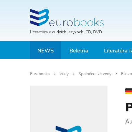
Literatúra v cudzích jazykoch, CD, DVD
NEWS
Beletria
Literatúra f
Eurobooks
Vedy
Spoločenské vedy
Filoz
P
Au