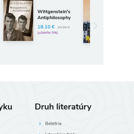
Anglický jazyk
Life Lessons
tgenstein's
from Bergson
iphilosophy
Michael R. Foley
10 €
19.05 €
10.43 €
10.98 €
ríte 5%)
(ušetríte 5%)
zyku
Druh literatúry
Beletria