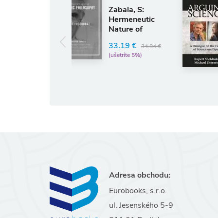
Zabala, S:
Arguing
Hermeneutic
Science
Nature of
Ph.D. Rupert
Analytic
Sheldrake
33.19 €
34.94 €
Philosophy - A
(ušetríte 5%)
16.41 €
Stu
17.27 €
(ušetríte 5%)
Adresa obchodu:
Eurobooks, s.r.o.
ul. Jesenského 5-9