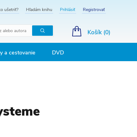
o ušetriť?
Hľadám knihu
Prihlásiť
Registrovať
Košík (
0
)
Hľadať
 a cestovanie
DVD
Systeme