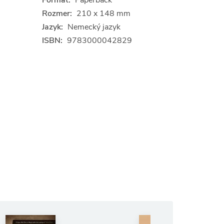
Formát:
Paperback
Rozmer:
210 x 148 mm
Jazyk:
Nemecký jazyk
ISBN:
9783000042829