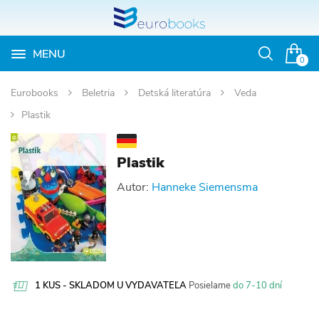
MENU
Otvoriť
0
vyhľadávan
Eurobooks
Beletria
Detská literatúra
Veda
Plastik
Plastik
Autor:
Hanneke Siemensma
1 KUS - SKLADOM U VYDAVATEĽA
Posielame
do 7-10 dní