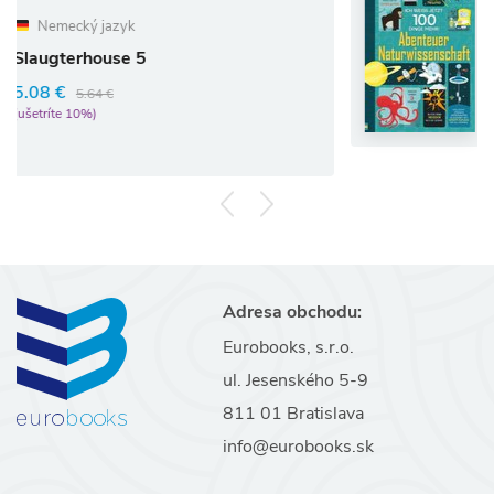
Abenteuer Natur
5
Alex Frith
12.06 €
13.40 €
(ušetríte 10%)
Adresa obchodu:
Eurobooks, s.r.o.
ul. Jesenského 5-9
811 01 Bratislava
info@eurobooks.sk