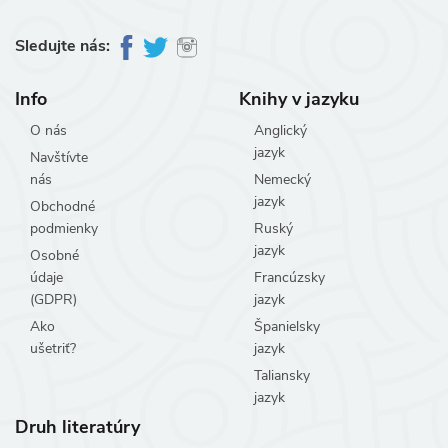
Sledujte nás:
Info
Knihy v jazyku
O nás
Anglický
jazyk
Navštívte
nás
Nemecký
jazyk
Obchodné
podmienky
Ruský
jazyk
Osobné
údaje
Francúzsky
(GDPR)
jazyk
Ako
Španielsky
ušetriť?
jazyk
Taliansky
jazyk
Druh literatúry