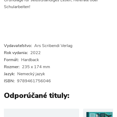
Schularbeiten!
Vydavateľstvo:
Ars Scribendi Verlag
Rok vydania:
2022
Formát:
Hardback
Rozmer:
235 x 174 mm
Jazyk:
Nemecký jazyk
ISBN:
9789461756046
Odporúčané tituly:
Nemecký jazyk