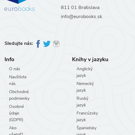
811 01 Bratislava
info@eurobooks.sk
Sledujte nás:
Info
Knihy v jazyku
O nás
Anglický
jazyk
Navštívte
nás
Nemecký
jazyk
Obchodné
podmienky
Ruský
jazyk
Osobné
údaje
Francúzsky
(GDPR)
jazyk
Ako
Španielsky
ušetriť?
jazyk