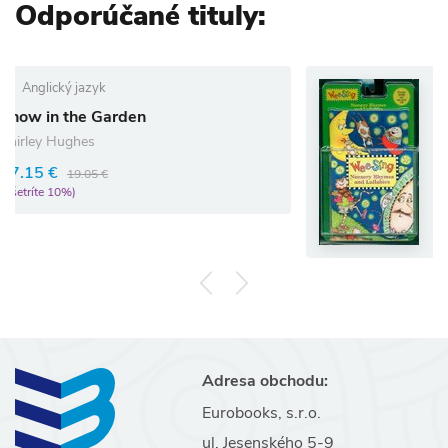
Odporúčané tituly:
en
Wee Sing Nursery 
Lullabies with CD (
9.89 €
10.99 €
(ušetríte 10%)
Adresa obchodu:
Eurobooks, s.r.o.
ul. Jesenského 5-9