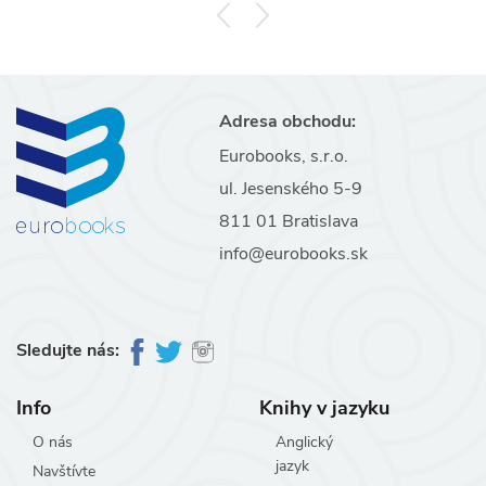
Adresa obchodu:
Eurobooks, s.r.o.
ul. Jesenského 5-9
811 01 Bratislava
info@eurobooks.sk
Sledujte nás:
Info
Knihy v jazyku
O nás
Anglický
jazyk
Navštívte