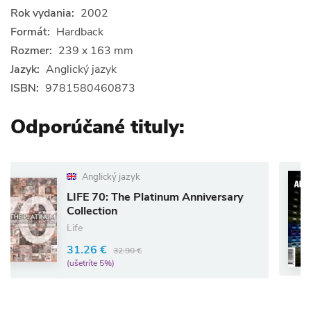
Rok vydania:
2002
Formát:
Hardback
Rozmer:
239 x 163 mm
Jazyk:
Anglický jazyk
ISBN:
9781580460873
Odporúčané tituly:
Anglický jazyk
Ang
E 70: The Platinum Anniversary
spike
lection
Rôzni 
26.3
.26 €
32.90 €
(ušetrí
tríte 5%)