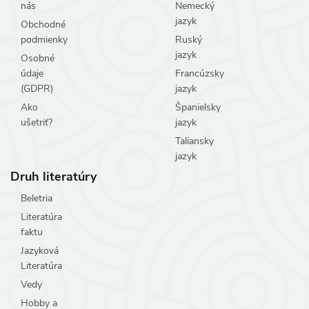
nás
Nemecký
jazyk
Obchodné
podmienky
Ruský
jazyk
Osobné
údaje
Francúzsky
(GDPR)
jazyk
Ako
Španielsky
ušetriť?
jazyk
Taliansky
jazyk
Druh literatúry
Beletria
Literatúra
faktu
Jazyková
Literatúra
Vedy
Hobby a