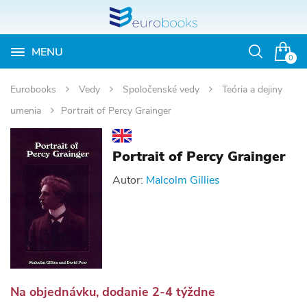
MENU
Otvoriť
0
vyhľadávan
Eurobooks
Vedy
Spoločenské vedy
Teória a dejiny
umenia
Portrait of Percy Grainger
Portrait of Percy Grainger
Autor:
Malcolm Gillies
Na objednávku, dodanie 2-4 týždne