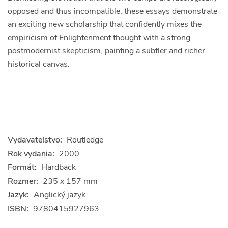
opposed and thus incompatible, these essays demonstrate
an exciting new scholarship that confidently mixes the
empiricism of Enlightenment thought with a strong
postmodernist skepticism, painting a subtler and richer
historical canvas.
Vydavateľstvo:
Routledge
Rok vydania:
2000
Formát:
Hardback
Rozmer:
235 x 157 mm
Jazyk:
Anglický jazyk
ISBN:
9780415927963