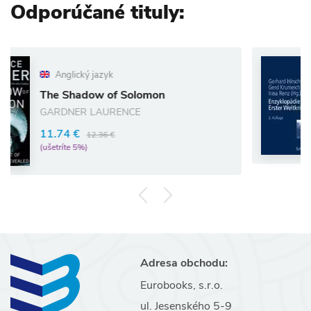
Odporúčané tituly:
jazyk
w of Solomon
Enzyklopädie
LAURENCE
52.25 €
55.0
(ušetríte 5%)
2.36 €
Adresa obchodu:
Eurobooks, s.r.o.
ul. Jesenského 5-9