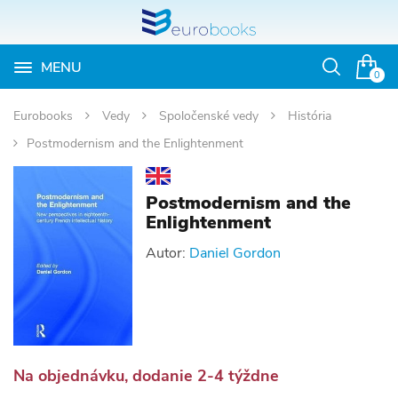
MENU
Otvoriť
0
vyhľadávan
Eurobooks
Vedy
Spoločenské vedy
História
Postmodernism and the Enlightenment
Postmodernism and the
Enlightenment
Autor:
Daniel Gordon
Na objednávku, dodanie 2-4 týždne