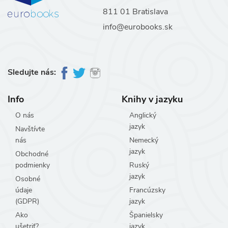
811 01 Bratislava
info@eurobooks.sk
Sledujte nás:
Info
Knihy v jazyku
O nás
Anglický
jazyk
Navštívte
nás
Nemecký
jazyk
Obchodné
podmienky
Ruský
jazyk
Osobné
údaje
Francúzsky
(GDPR)
jazyk
Ako
Španielsky
ušetriť?
jazyk