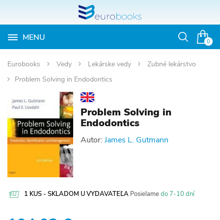
MENU
Otvoriť
0
vyhľadávan
Eurobooks
Vedy
Lekárske vedy
Zubné lekárstvo
Problem Solving in Endodontics
Problem Solving in
Endodontics
Autor:
James L. Gutmann
1 KUS - SKLADOM U VYDAVATEĽA
Posielame
do 7-10 dní