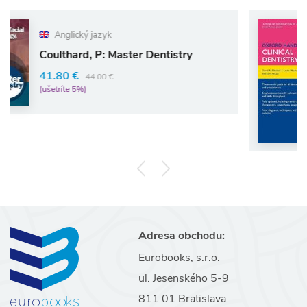
jazyk
 P: Master Dentistry
Oxford Handb
4.00 €
Dentistry
39.18 €
41.2
(ušetríte 5%)
Adresa obchodu:
Eurobooks, s.r.o.
ul. Jesenského 5-9
811 01 Bratislava