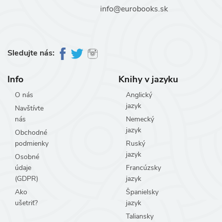
info@eurobooks.sk
Sledujte nás:
Info
Knihy v jazyku
O nás
Anglický
jazyk
Navštívte
nás
Nemecký
jazyk
Obchodné
podmienky
Ruský
jazyk
Osobné
údaje
Francúzsky
(GDPR)
jazyk
Ako
Španielsky
ušetriť?
jazyk
Taliansky