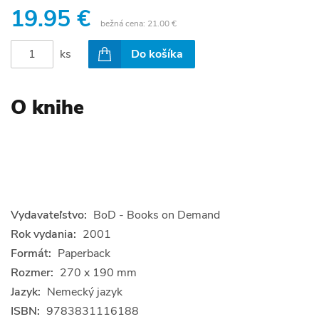
19.95 €
bežná cena:
21.00 €
ks
Do košíka
O knihe
Vydavateľstvo:
BoD - Books on Demand
Rok vydania:
2001
Formát:
Paperback
Rozmer:
270 x 190 mm
Jazyk:
Nemecký jazyk
ISBN:
9783831116188