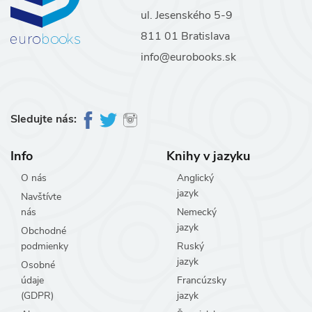
ul. Jesenského 5-9
811 01 Bratislava
info@eurobooks.sk
Sledujte nás:
Info
Knihy v jazyku
O nás
Anglický
jazyk
Navštívte
nás
Nemecký
jazyk
Obchodné
podmienky
Ruský
jazyk
Osobné
údaje
Francúzsky
(GDPR)
jazyk