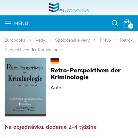
MENU
Otvoriť
0
vyhľadávan
Eurobooks
Vedy
Spoločenské vedy
Právo
Retro-
Perspektiven der Kriminologie
Retro-Perspektiven der
Kriminologie
Autor:
Na objednávku, dodanie 2-4 týždne