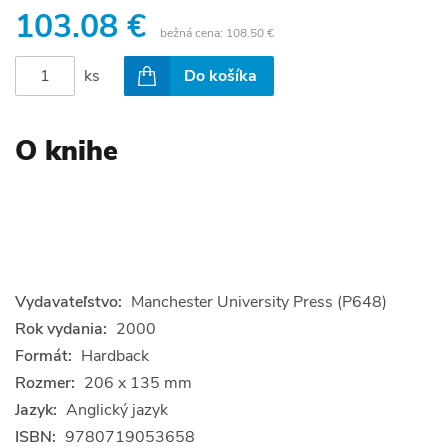
103.08 €
bežná cena:
108.50 €
ks
Do košíka
O knihe
Vydavateľstvo:
Manchester University Press (P648)
Rok vydania:
2000
Formát:
Hardback
Rozmer:
206 x 135 mm
Jazyk:
Anglický jazyk
ISBN:
9780719053658