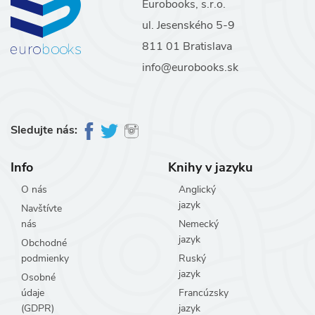
Eurobooks, s.r.o.
ul. Jesenského 5-9
811 01 Bratislava
info@eurobooks.sk
Sledujte nás:
Info
Knihy v jazyku
O nás
Anglický
jazyk
Navštívte
nás
Nemecký
jazyk
Obchodné
podmienky
Ruský
jazyk
Osobné
údaje
Francúzsky
(GDPR)
jazyk