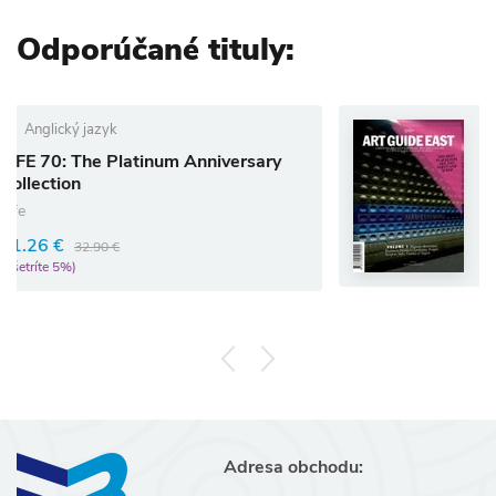
Odporúčané tituly:
Anglický jazyk
atinum Anniversary
spike Art Guide E
Rôzni autori (editori)
26.31 €
27.69 €
(ušetríte 5%)
Adresa obchodu: